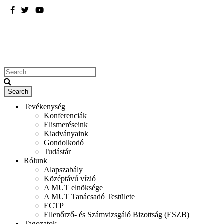
BME
ÉPÍTÉSZMÉRNÖKI KAR
Tevékenység
Konferenciák
Elismeréseink
Kiadványaink
Gondolkodó
Tudástár
Rólunk
Alapszabály
Középtávú vízió
A MUT elnöksége
A MUT Tanácsadó Testülete
ECTP
Ellenőrző- és Számvizsgáló Bizottság (ESZB)
Tagozatok