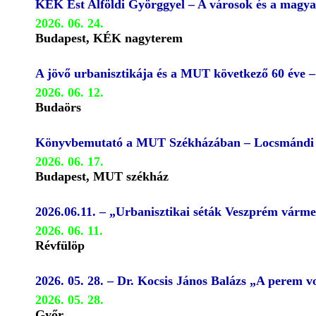
KÉK Est Alföldi Györggyel – A városok és a magya
2026. 06. 24.
Budapest, KÉK nagyterem
A jövő urbanisztikája és a MUT következő 60 éve 
2026. 06. 12.
Budaörs
Könyvbemutató a MUT Székházában – Locsmándi G
2026. 06. 17.
Budapest, MUT székház
2026.06.11. – „Urbanisztikai séták Veszprém várm
2026. 06. 11.
Révfülöp
2026. 05. 28. – Dr. Kocsis János Balázs „A perem
2026. 05. 28.
Győr