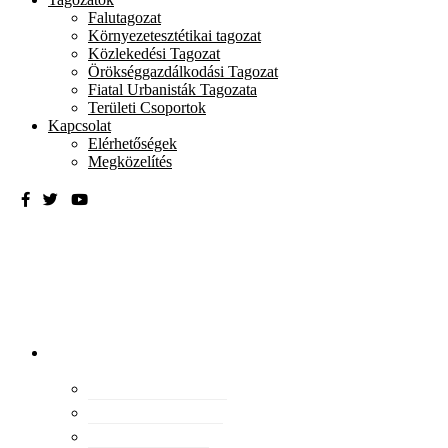
Falutagozat
Környezetesztétikai tagozat
Közlekedési Tagozat
Örökséggazdálkodási Tagozat
Fiatal Urbanisták Tagozata
Területi Csoportok
Kapcsolat
Elérhetőségek
Megközelítés
Magyar
Urbanisztikai
Társaság
tevékenység
Konferenciák
Elismeréseink
Kiadványaink