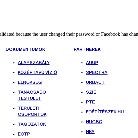
alidated because the user changed their password or Facebook has chang
DOKUMENTUMOK
PARTNEREK
ALAPSZABÁLY
AUUP
KÖZÉPTÁVÚ VÍZIÓ
SPECTRA
ELNÖKSÉG
URBACT
TANÁCSADÓ
SZIE
TESTÜLET
PTE
TERÜLETI
FŐÉPÍTÉSZEK.HU
CSOPORTOK
HUGBC
TAGOZATOK
NKA
ECTP