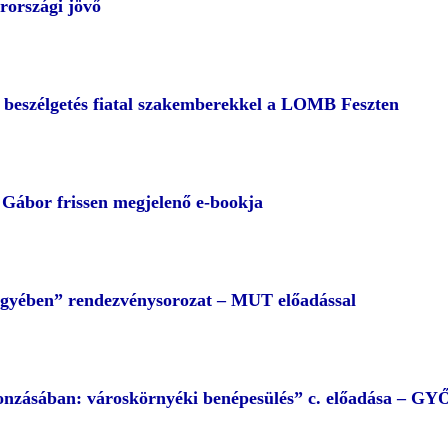
rországi jövő
– beszélgetés fiatal szakemberekkel a LOMB Feszten
ábor frissen megjelenő e-bookja
egyében” rendezvénysorozat – MUT előadással
 vonzásában: városkörnyéki benépesülés” c. előadása – G