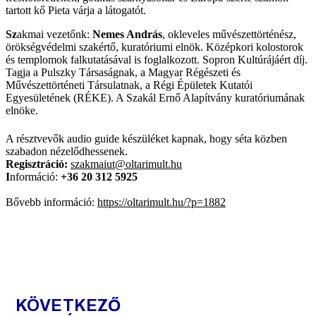
tartott kő Pieta várja a látogatót.
Sz
akmai vezetőnk:
Nemes András
, okleveles művészettörténész,
örökségvédelmi szakértő, kuratóriumi elnök. Középkori kolostorok
és templomok falkutatásával is foglalkozott. Sopron Kultúrájáért díj.
Tagja a Pulszky Társaságnak, a Magyar Régészeti és
Művészettörténeti Társulatnak, a Régi Épületek Kutatói
Egyesületének (RÉKE). A Szakál Ernő Alapítvány kuratóriumának
elnöke.
A résztvevők audio guide készüléket kapnak, hogy séta közben
szabadon nézelődhessenek.
Regisztráció:
szakmaiut@oltarimult.hu
I
nformáció:
+36 20 312 5925
Bővebb információ:
https://oltarimult.hu/?p=1882
KÖVETKEZŐ