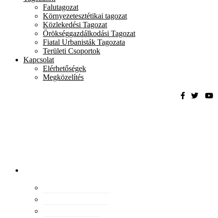
Falutagozat
Környezetesztétikai tagozat
Közlekedési Tagozat
Örökséggazdálkodási Tagozat
Fiatal Urbanisták Tagozata
Területi Csoportok
Kapcsolat
Elérhetőségek
Megközelítés
Magyar
Urbanisztikai
Társaság
tevékenység
Konferenciák
Elismeréseink
Kiadványaink