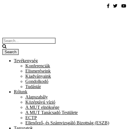
Tevékenység
Konferenciák
Elismeréseink
Kiadványaink
Gondolkodó
Tudástár
Rólunk
Alapszabály
Középtávú vízió
A MUT elnöksége
A MUT Tanácsadó Testülete
ECTP
Ellenőrző- és Számvizsgáló Bizottság (ESZB)
Tagozatok