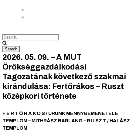
Elérhetőségek
Megközelítés
2026. 05. 09. – A MUT
Örökséggazdálkodási
Tagozatának következő szakmai
kirándulása: Fertőrákos – Ruszt
középkori története
F
E R T Ő R Á K O S /
U
RUNK
M
ENNYBEMENETELE
TEMPLOM –
M
ITHRÁSZ BARLANG –
R
U SZ T / HALÁSZ
TEMPLOM