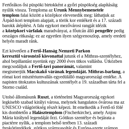
Fertőrákos ősi püspöki birtokként a győri püspökség alapításáig
nyúlik vissza. Temploma az
Urunk Mennybemenetele
templom
falai között a középkor elevenedik meg: láthatjuk az
Árpád-kori templom alapjait, a török kor emlékeit és a 17. századi
barokk átépítést. A falu egykori mezővárosi rangját idézik
a
középkori várfalak
maradványai, a főutcán álló
pengellér
pedig
országos ritkaság: ez az egyetlen ilyen szégyenoszlop, amely eredeti
helyén maradt ránk.
Ezt követően a
Fertő-Hanság Nemzeti Parkon
keresztül
városnéző kisvonattal
jutunk el a Mithras-szentélyhez,
ahol bepillantást nyerünk egy 2000 éves titkos vallásba. Útközben
megcsodáljuk a
Fertő-tavi panorámát,
valamint
megismerjük
Macskakő várának legendáját.
Mithras-barlang
, a
római kori misztériumvallás egyedülálló magyarországi emléke. A
napisten titokzatos kultuszának szentélyét a 19. században tárta fel a
Storno család.
Utolsó állomásunk
Ruszt
, a történelmi Magyarország egykori
legkisebb szabad királyi városa, melynek hangulatos óvárosa ma az
UNESCO világörökség részét képezi. Itt emelkedik a Fertő-tó fölé
kis dombtetőn a
Halásztemplom
(Fischerkirche), amely Anjou
Mária királynő legendáját őrzi. Gótikus szentélye és bejárata a
piactérre nyílik, a templom belső terében 13. századi
freskótöredékek, gótikus szárnyasoltár és Európa-szerte számon