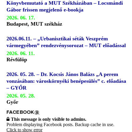
Könyvbemutató a MUT Székházában – Locsmándi
Gábor frissen megjelenő e-bookja
2026. 06. 17.
Budapest, MUT székház
2026.06.11. – „Urbanisztikai séták Veszprém
vármegyében” rendezvénysorozat – MUT előadással
2026. 06. 11.
Révfülöp
2026. 05. 28. – Dr. Kocsis János Balázs „A perem
vonzásában: városkörnyéki benépesülés” c. előadása
– GYŐR
2026. 05. 28.
Győr
FACEBOOK
@
This message is only visible to admins.
Problem displaying Facebook posts. Backup cache in use.
Click to show error