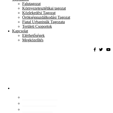
Falutagozat
Környezetesztétikai tagozat
Közlekedési Tagozat
Örökséggazdálkodási Tagozat
Fiatal Urbanisták Tagozata
Területi Csoportok
Kapcsolat
Elérhetőségek
Megközelítés
Magyar
Urbanisztikai
Társaság
tevékenység
Konferenciák
Elismeréseink
Kiadványaink