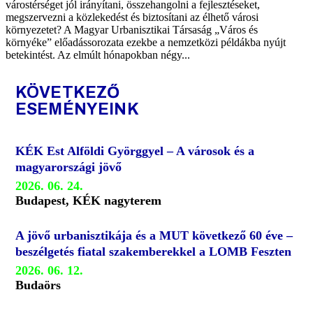
várostérséget jól irányítani, összehangolni a fejlesztéseket,
megszervezni a közlekedést és biztosítani az élhető városi
környezetet? A Magyar Urbanisztikai Társaság „Város és
környéke” előadássorozata ezekbe a nemzetközi példákba nyújt
betekintést. Az elmúlt hónapokban négy...
KÖVETKEZŐ
ESEMÉNYEINK
KÉK Est Alföldi Györggyel – A városok és a
magyarországi jövő
2026. 06. 24.
Budapest, KÉK nagyterem
A jövő urbanisztikája és a MUT következő 60 éve –
beszélgetés fiatal szakemberekkel a LOMB Feszten
2026. 06. 12.
Budaörs