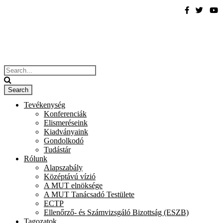
Tevékenység
Konferenciák
Elismeréseink
Kiadványaink
Gondolkodó
Tudástár
Rólunk
Alapszabály
Középtávú vízió
A MUT elnöksége
A MUT Tanácsadó Testülete
ECTP
Ellenőrző- és Számvizsgáló Bizottság (ESZB)
Tagozatok