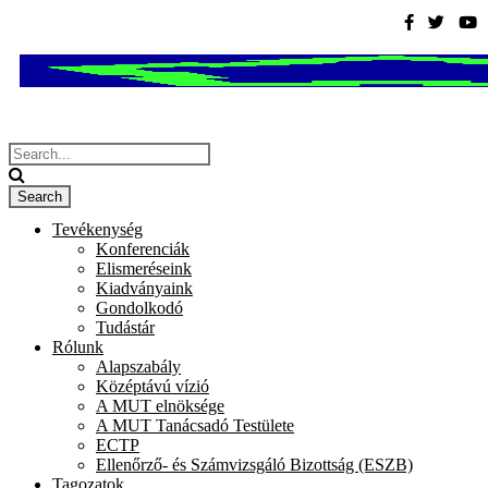
Tevékenység
Konferenciák
Elismeréseink
Kiadványaink
Gondolkodó
Tudástár
Rólunk
Alapszabály
Középtávú vízió
A MUT elnöksége
A MUT Tanácsadó Testülete
ECTP
Ellenőrző- és Számvizsgáló Bizottság (ESZB)
Tagozatok