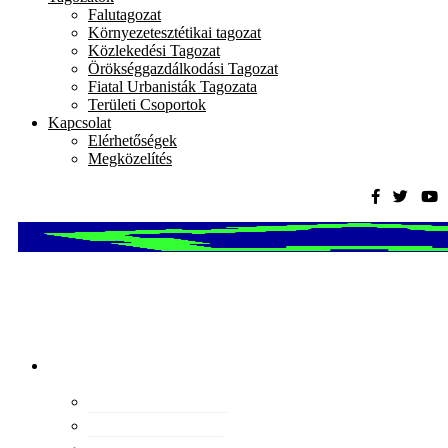
Falutagozat
Környezetesztétikai tagozat
Közlekedési Tagozat
Örökséggazdálkodási Tagozat
Fiatal Urbanisták Tagozata
Területi Csoportok
Kapcsolat
Elérhetőségek
Megközelítés
Magyar
Urbanisztikai
Társaság
tevékenység
Konferenciák
Elismeréseink