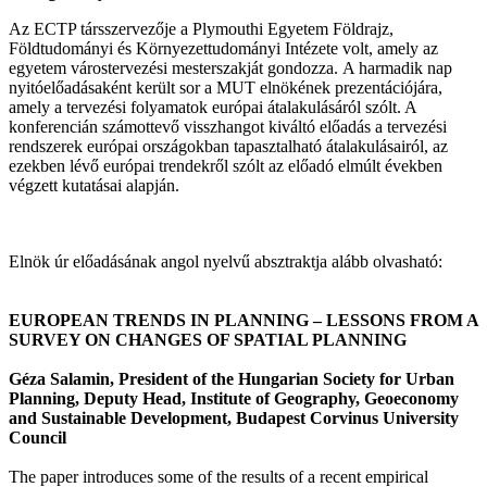
Az ECTP társszervezője a Plymouthi Egyetem Földrajz,
Földtudományi és Környezettudományi Intézete volt, amely az
egyetem várostervezési mesterszakját gondozza. A harmadik nap
nyitóelőadásaként került sor a MUT elnökének prezentációjára,
amely a tervezési folyamatok európai átalakulásáról szólt. A
konferencián számottevő visszhangot kiváltó előadás a tervezési
rendszerek európai országokban tapasztalható átalakulásairól, az
ezekben lévő európai trendekről szólt az előadó elmúlt években
végzett kutatásai alapján.
Elnök úr előadásának angol nyelvű absztraktja alább olvasható:
EUROPEAN TRENDS IN PLANNING – LESSONS FROM A
SURVEY ON CHANGES OF SPATIAL PLANNING
Géza Salamin, President of the Hungarian Society for Urban
Planning, Deputy Head, Institute of Geography, Geoeconomy
and Sustainable Development, Budapest Corvinus University
Council
The paper introduces some of the results of a recent empirical