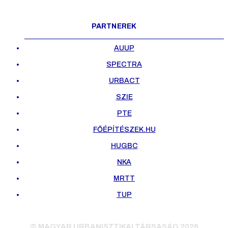
PARTNEREK
AUUP
SPECTRA
URBACT
SZIE
PTE
FŐÉPÍTÉSZEK.HU
HUGBC
NKA
MRTT
TUP
© MAGYAR URBANISZTIKAI TÁRSASÁG 2026