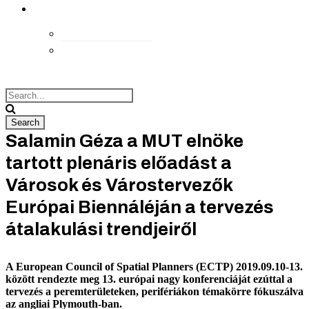
kapcsolat
Elérhetőségek
Megközelítés
Salamin Géza a MUT elnöke
tartott plenáris előadást a
Városok és Várostervezők
Európai Biennáléján a tervezés
átalakulási trendjeiről
A European Council of Spatial Planners (ECTP) 2019.09.10-13.
között rendezte meg 13. európai nagy konferenciáját ezúttal a
tervezés a peremterületeken, perifériákon témakörre fókuszálva
az angliai Plymouth-ban.