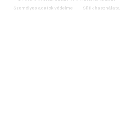
Személyes adatok védelme
Sütik használata