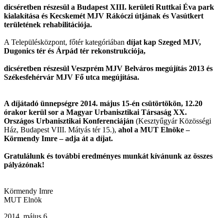
dicséretben részesül a Budapest XIII. kerületi Ruttkai Éva park
kialakítása és Kecskemét MJV Rákóczi útjának és Vasútkert
területének rehabilitációja.
A Településközpont, főtér kategóriában
díjat kap Szeged MJV,
Dugonics tér és Árpád tér rekonstrukciója,
dicséretben részesül Veszprém MJV Belváros megújítás 2013 és
Székesfehérvár MJV Fő utca megújítása.
A díjátadó ünnepségre 2014. május 15-én csütörtökön, 12.20
órakor kerül sor a Magyar Urbanisztikai Társaság XX.
Országos Urbanisztikai Konferenciáján
(Kesztyűgyár Közösségi
Ház, Budapest VIII. Mátyás tér 15.),
ahol a MUT Elnöke –
Körmendy Imre – adja át a díjat.
Gratulálunk és további eredményes munkát kívánunk az összes
pályázónak
!
Körmendy Imre
MUT Elnök
2014. május 6.