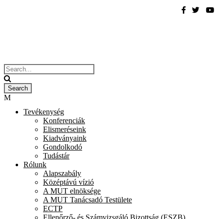
Tevékenység
Konferenciák
Elismeréseink
Kiadványaink
Gondolkodó
Tudástár
Rólunk
Alapszabály
Középtávú vízió
A MUT elnöksége
A MUT Tanácsadó Testülete
ECTP
Ellenőrző- és Számvizsgáló Bizottság (ESZB)