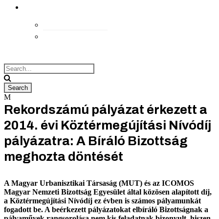
kapcsolat
Elérhetőségek
Megközelítés
Rekordszámú pályázat érkezett a
2014. évi Köztérmegújítási Nívódíj
pályázatra: A Bíráló Bizottság
meghozta döntését
A Magyar Urbanisztikai Társaság (MUT) és az ICOMOS
Magyar Nemzeti Bizottság Egyesület által közösen alapított díj,
a Köztérmegújítási Nívódíj ez évben is számos pályamunkát
fogadott be. A beérkezett pályázatokat elbíráló Bizottságnak a
pályaművek rangsorolása nem kis feladatnak bizonyult, hiszen