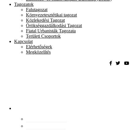
Tagozatok
Falutagozat
Környezetesztétikai tagozat
Közlekedési Tagozat
Örökséggazdálkodási Tagozat
Fiatal Urbanisták Tagozata
Területi Csoportok
Kapcsolat
Elérhetőségek
Megközelítés
Magyar
Urbanisztikai
Társaság
tevékenység
Konferenciák
Elismeréseink