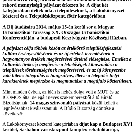
rekord mennyiségű pályázat érkezett be. A díjat két
kategóriában ítélték oda a településeknek, a Lakókörnyezet
közterei és a Településközpont, főtér kategóriában.
A Díj átadására 2014. május 15-én kerül sor a Magyar
Urbanisztikai Társaság XX. Országos Urbanisztikai
Konferenciáján, a budapesti Kesztyűgyár Közösségi Házban.
A pályázat célja többek között az értékőrző településfejlesztési
kultúra érvényesülésének és az új értékek teremtésének a
hagyományos értékek megőrzésével történő elősegítése.
Emellett a
kulturális örökség megőrzése a lehetőségek kihasználása a
települések történetiségének megőrzésével, és az új környezetbe
való hiteles integrálás is hangsúlyos, illetve a település helyi
karakterének megőrzése és megmutatása a megújuló közterületen.
Mint minden évben, az idén is nehéz dolga volt a MUT és az
ICOMOS által delegált neves szakemberekből álló Bíráló
Bizottságnak,
14 magas színvonalú pályázat
közül kellett a
legnívósabbat kiválasztaniuk. A Bíráló Bizottság döntése a
következő:
A Lakókörnyezet közterei kategóriában
díjat kap a Budapest XVI.
kerület, Sashalom városközpont komplex rehabilitációja,