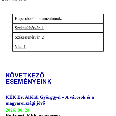
Kapcsolódó dokumentumok:
Székesfehérvár_1
Székesfehérvár_2
Vác_1
KÖVETKEZŐ
ESEMÉNYEINK
KÉK Est Alföldi Györggyel – A városok és a
magyarországi jövő
2026. 06. 24.
Budapest, KÉK nagyterem