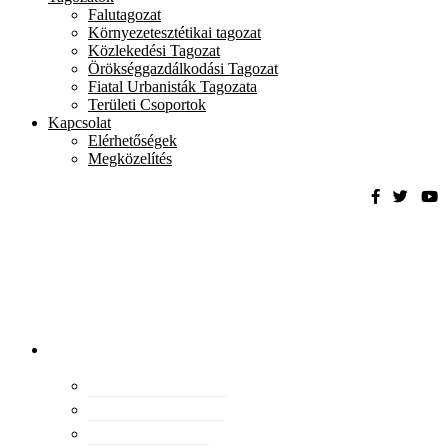
Falutagozat
Környezetesztétikai tagozat
Közlekedési Tagozat
Örökséggazdálkodási Tagozat
Fiatal Urbanisták Tagozata
Területi Csoportok
Kapcsolat
Elérhetőségek
Megközelítés
Magyar
Urbanisztikai
Társaság
tevékenység
Konferenciák
Elismeréseink
Kiadványaink