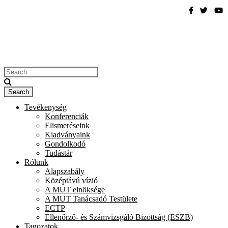
Tevékenység
Konferenciák
Elismeréseink
Kiadványaink
Gondolkodó
Tudástár
Rólunk
Alapszabály
Középtávú vízió
A MUT elnöksége
A MUT Tanácsadó Testülete
ECTP
Ellenőrző- és Számvizsgáló Bizottság (ESZB)
Tagozatok