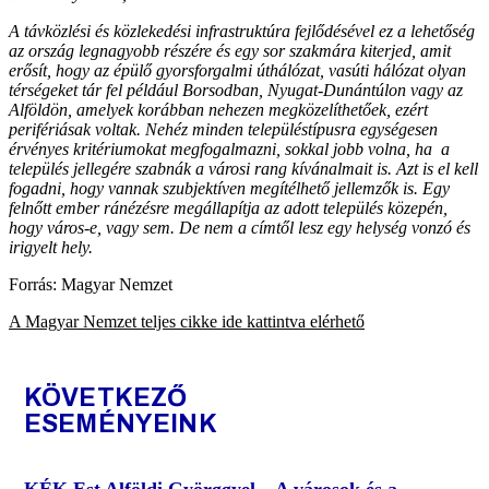
A távközlési és közlekedési infrastruktúra fejlődésével ez a lehetőség
az ország legnagyobb részére és egy sor szakmára kiterjed, amit
erősít, hogy az épülő gyorsforgalmi úthálózat, vasúti hálózat olyan
térségeket tár fel például Borsodban, Nyugat-Dunántúlon vagy az
Alföldön, amelyek korábban nehezen megközelíthetőek, ezért
perifériásak voltak. Nehéz minden településtípusra egységesen
érvényes kritériumokat megfogalmazni, sokkal jobb volna, ha a
település jellegére szabnák a városi rang kívánalmait is. Azt is el kell
fogadni, hogy vannak szubjektíven megítélhető jellemzők is. Egy
felnőtt ember ránézésre megállapítja az adott település közepén,
hogy város-e, vagy sem. De nem a címtől lesz egy helység vonzó és
irigyelt hely.
Forrás: Magyar Nemzet
A Magyar Nemzet teljes cikke ide kattintva elérhető
KÖVETKEZŐ
ESEMÉNYEINK