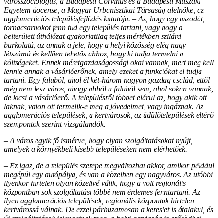
városszociológus, a Budapesti Corvinus és a Budapesti Műszaki
Egyetem docense, a Magyar Urbanisztikai Társaság alelnöke, az
agglomerációs településfejlődés kutatója. – Az, hogy egy uszodát,
tornacsarnokot fenn tud egy település tartani, vagy hogy a
belterületi úthálózat gyakorlatilag teljes mértékben szilárd
burkolatú, az annak a jele, hogy a helyi közösség elég nagy
létszámú és kellően tehetős ahhoz, hogy ki tudja termelni a
költségeket. Ennek méretgazdaságossági okai vannak, mert meg kell
lennie annak a vásárlóerőnek, amely ezeket a funkciókat el tudja
tartani. Egy faluból, ahol él két-három nagyon gazdag család, ettől
még nem lesz város, ahogy abból a faluból sem, ahol sokan vannak,
de kicsi a vásárlóerő. A településről többet elárul az, hogy akik ott
laknak, vajon ott termelik-e meg a jövedelmet, vagy ingáznak. Az
agglomerációs települések, a kertvárosok, az üdülőtelepülések eltérő
szempontok szerint vizsgálandók.
– A város egyik fő ismérve, hogy olyan szolgáltatásokat nyújt,
amelyek a környékbeli kisebb településeken nem elérhetőek.
– Ez igaz, de a település szerepe megváltozhat akkor, amikor például
megépül egy autópálya, és van a közelben egy nagyváros. Az utóbbi
ilyenkor hirtelen olyan közelivé válik, hogy a volt regionális
központban sok szolgáltatást többé nem érdemes fenntartani. Az
ilyen agglomerációs települések, regionális központok hirtelen
kertvárossá válnak. De ezzel párhuzamosan a kereslet is átalakul, és