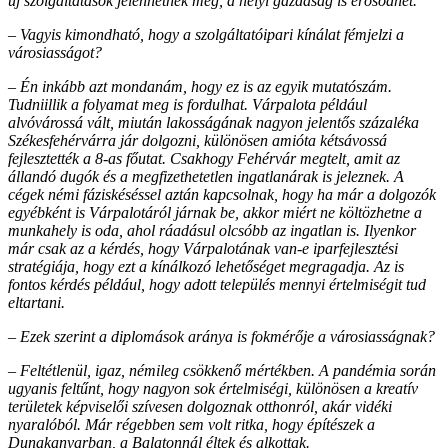
új szolgáltatások jelenhetnek meg, a helyi gazdaság is erősödhet.
– Vagyis kimondható, hogy a szolgáltatóipari kínálat fémjelzi a
városiasságot?
– Én inkább azt mondanám, hogy ez is az egyik mutatószám.
Tudniillik a folyamat meg is fordulhat. Várpalota például
alvóvárossá vált, miután lakosságának nagyon jelentős százaléka
Székesfehérvárra jár dolgozni, különösen amióta kétsávossá
fejlesztették a 8-as főutat. Csakhogy Fehérvár megtelt, amit az
állandó dugók és a megfizethetetlen ingatlanárak is jeleznek. A
cégek némi fáziskéséssel aztán kapcsolnak, hogy ha már a dolgozók
egyébként is Várpalotáról járnak be, akkor miért ne költözhetne a
munkahely is oda, ahol ráadásul olcsóbb az ingatlan is. Ilyenkor
már csak az a kérdés, hogy Várpalotának van-e iparfejlesztési
stratégiája, hogy ezt a kínálkozó lehetőséget megragadja. Az is
fontos kérdés például, hogy adott település mennyi értelmiségit tud
eltartani.
– Ezek szerint a diplomások aránya is fokmérője a városiasságnak?
– Feltétlenül, igaz, némileg csökkenő mértékben. A pandémia során
ugyanis feltűnt, hogy nagyon sok értelmiségi, különösen a kreatív
területek képviselői szívesen dolgoznak otthonról, akár vidéki
nyaralóból. Már régebben sem volt ritka, hogy építészek a
Dunakanyarban, a Balatonnál éltek és alkottak.