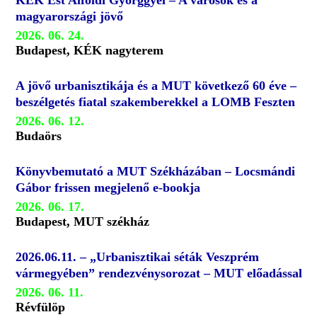
KÉK Est Alföldi Györggyel – A városok és a
magyarországi jövő
2026. 06. 24.
Budapest, KÉK nagyterem
A jövő urbanisztikája és a MUT következő 60 éve –
beszélgetés fiatal szakemberekkel a LOMB Feszten
2026. 06. 12.
Budaörs
Könyvbemutató a MUT Székházában – Locsmándi
Gábor frissen megjelenő e-bookja
2026. 06. 17.
Budapest, MUT székház
2026.06.11. – „Urbanisztikai séták Veszprém
vármegyében” rendezvénysorozat – MUT előadással
2026. 06. 11.
Révfülöp