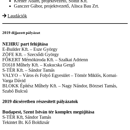
Kreiter Ádám, projektvezető, Soltút Kft.
Ganczer Gábor, projektvezető, Alisca Bau Zrt.
Laudációk
2019 díjjazott pályázat
NEHRU part felújítása
E-Builder Kft. – Esze György
ZÖFE Kft. – Szecsődi György
FŐKERT Mérnökiroda Kft. – Szalkai Adrienn
D1618 Műhely Kft. – Kukucska Gergő
S-TÉR Kft. – Sándor Tamás
VALYO – Város és Folyó Egyesület – Tömör Miklós, Kornai-
Varga Dávid
BLOKK Építész Műhely Kft. – Nagy Nándor, Börzsei Tamás,
Szabó Bulcsú
2019 dícséretben részesített pályázatok
Budapest, Szent István tér komplex megújítása
S-TÉR Kft, Sándor Tamás
Tekintet Bt. Kő Boldizsár