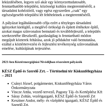
leküzdésében, legyen szó akár egy környezettudatosabb,
fenntarthatóbb települési, közösségi kultúra megteremtéséről, a
társadalmi kohézióról, vagy egész egyszerűen „csak” egy
egészségesebb települési lét feltételeinek a megteremtéséről.
A pályázat legáltalánosabb célja ezért a tényleges társadalmi
igényeket kielégítő, a meglévő örökségi és épített értékekre építő,
azokat magas színvonalon bemutató és továbbfejlesztő, a település
szerkezetébe illeszkedő, gazdaságilag is fenntartható módon
megújult közterek feltárása, azok jó példaként való bemutatása,
ezáltal a köztértervezési és fejlesztési tevékenység színvonalának
emelése, kultúrájának terjesztése.
2021-ben Köztérmergújítási Nívódíjban részesített pályázók
KÉSZ Építő és Szerelő Zrt. – Történelmi tér Kiskunfélegyháza
– 2021
Csányi József, polgármester, Kiskunfélegyháza Város
Önkormányzata
Vincze Attila, vezető tervező, Pagony Táj- és Kertépítész Kft
Sáray Zoltán, vezérigazgató, KÉSZ Építő és Szerelő Zrt
Kesztner Andor, mély- és vízépítési igazgató, KÉSZ Építő és
Szerelő Zrt.