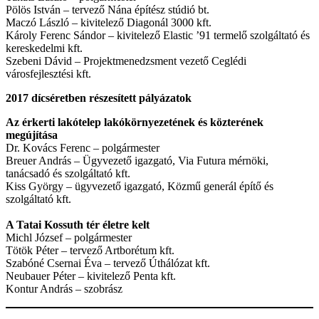
Pölös István – tervező Nána építész stúdió bt.
Maczó László – kivitelező Diagonál 3000 kft.
Károly Ferenc Sándor – kivitelező Elastic ’91 termelő szolgáltató és
kereskedelmi kft.
Szebeni Dávid – Projektmenedzsment vezető Ceglédi
városfejlesztési kft.
2017 dícséretben részesített pályázatok
Az érkerti lakótelep lakókörnyezetének és közterének
megújítása
Dr. Kovács Ferenc – polgármester
Breuer András – Ügyvezető igazgató, Via Futura mérnöki,
tanácsadó és szolgáltató kft.
Kiss György – ügyvezető igazgató, Közmű generál építő és
szolgáltató kft.
A Tatai Kossuth tér életre kelt
Michl József – polgármester
Tötök Péter – tervező Artborétum kft.
Szabóné Csernai Éva – tervező Úthálózat kft.
Neubauer Péter – kivitelező Penta kft.
Kontur András – szobrász