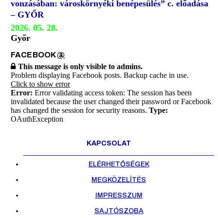
vonzásában: városkörnyéki benépesülés” c. előadása
– GYŐR
2026. 05. 28.
Győr
FACEBOOK
@
This message is only visible to admins.
Problem displaying Facebook posts. Backup cache in use.
Click to show error
Error:
Error validating access token: The session has been
invalidated because the user changed their password or Facebook
has changed the session for security reasons.
Type:
OAuthException
KAPCSOLAT
ELÉRHETŐSÉGEK
MEGKÖZELÍTÉS
IMPRESSZUM
SAJTÓSZOBA