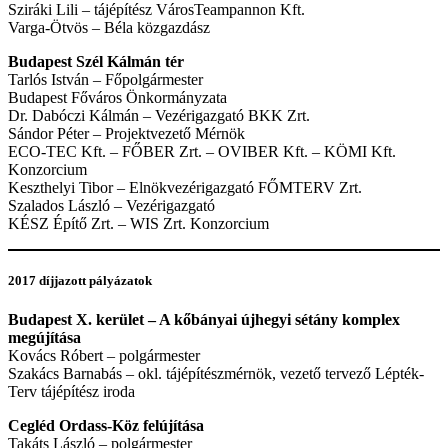
Sziráki Lili – tájépítész VárosTeampannon Kft.
Varga-Ötvös – Béla közgazdász
Budapest Szél Kálmán tér
Tarlós István – Főpolgármester
Budapest Főváros Önkormányzata
Dr. Dabóczi Kálmán – Vezérigazgató BKK Zrt.
Sándor Péter – Projektvezető Mérnök
ECO-TEC Kft. – FŐBER Zrt. – OVIBER Kft. – KÖMI Kft.
Konzorcium
Keszthelyi Tibor – Elnökvezérigazgató FŐMTERV Zrt.
Szalados László – Vezérigazgató
KÉSZ Építő Zrt. – WIS Zrt. Konzorcium
2017 díjjazott pályázatok
Budapest X. kerület – A kőbányai újhegyi sétány komplex
megújítása
Kovács Róbert – polgármester
Szakács Barnabás – okl. tájépítészmérnök, vezető tervező Lépték-
Terv tájépítész iroda
Cegléd Ordass-Köz felújítása
Takáts László – polgármester