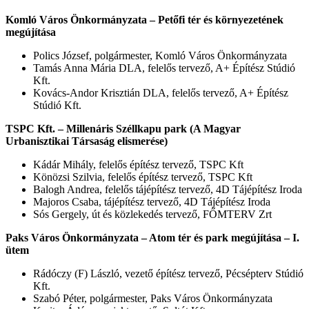
Komló Város Önkormányzata – Petőfi tér és környezetének
megújítása
Polics József, polgármester, Komló Város Önkormányzata
Tamás Anna Mária DLA, felelős tervező, A+ Építész Stúdió
Kft.
Kovács-Andor Krisztián DLA, felelős tervező, A+ Építész
Stúdió Kft.
TSPC Kft. – Millenáris Széllkapu park (A Magyar
Urbanisztikai Társaság elismerése)
Kádár Mihály, felelős építész tervező, TSPC Kft
Könözsi Szilvia, felelős építész tervező, TSPC Kft
Balogh Andrea, felelős tájépítész tervező, 4D Tájépítész Iroda
Majoros Csaba, tájépítész tervező, 4D Tájépítész Iroda
Sós Gergely, út és közlekedés tervező, FŐMTERV Zrt
Paks Város Önkormányzata – Atom tér és park megújítása – I.
ütem
Rádóczy (F) László, vezető építész tervező, Pécsépterv Stúdió
Kft.
Szabó Péter, polgármester, Paks Város Önkormányzata