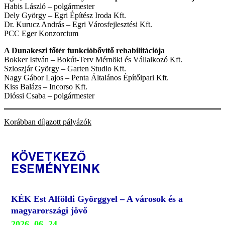
Habis László – polgármester
Dely György – Egri Építész Iroda Kft.
Dr. Kurucz András – Egri Városfejlesztési Kft.
PCC Eger Konzorcium
A Dunakeszi főtér funkcióbővítő rehabilitációja
Bokker István – Bokút-Terv Mérnöki és Vállalkozó Kft.
Szloszjár György – Garten Studio Kft.
Nagy Gábor Lajos – Penta Általános Építőipari Kft.
Kiss Balázs – Incorso Kft.
Dióssi Csaba – polgármester
Korábban díjazott pályázók
KÖVETKEZŐ
ESEMÉNYEINK
KÉK Est Alföldi Györggyel – A városok és a
magyarországi jövő
2026. 06. 24.