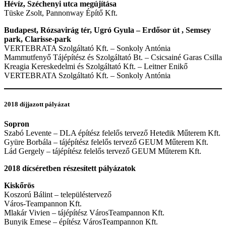
Hévíz, Széchenyi utca megújítása
Tüske Zsolt, Pannonway Építő Kft.
​Budapest, Rózsavirág tér, Ugró Gyula – Erdősor út , Semsey
park, Clarisse-park
VERTEBRATA Szolgáltató Kft. – Sonkoly Antónia
Mammutfenyő Tájépítész és Szolgáltató Bt. – Csicsainé Garas Csilla
Kreagia Kereskedelmi és Szolgáltató Kft. – Leitner Enikő
VERTEBRATA Szolgáltató Kft. – Sonkoly Antónia
​2018 díjjazott pályázat
Sopron
Szabó Levente – DLA építész felelős tervező Hetedik Műterem Kft.
Gyüre Borbála – tájépítész felelős tervező GEUM Műterem Kft.
Lád Gergely – tájépítész felelős tervező GEUM Műterem Kft.
2018 dícséretben részesített pályázatok
Kiskőrös
Koszorú Bálint – településtervező
Város-Teampannon Kft.
Mlakár Vivien – tájépítész VárosTeampannon Kft.
Bunyik Emese – építész VárosTeampannon Kft.