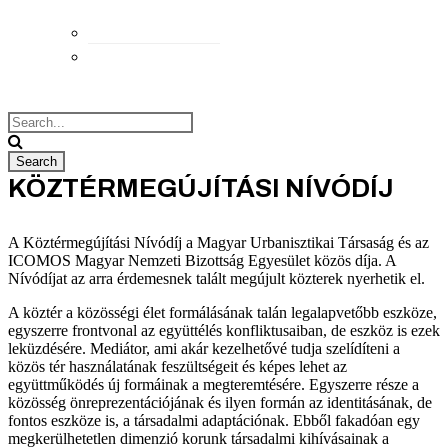
Elérhetőségek
Megközelítés
KÖZTÉRMEGÚJÍTÁSI NÍVÓDÍJ
A Köztérmegújítási Nívódíj a Magyar Urbanisztikai Társaság és az
ICOMOS Magyar Nemzeti Bizottság Egyesület közös díja. A
Nívódíjat az arra érdemesnek talált megújult közterek nyerhetik el.
A köztér a közösségi élet formálásának talán legalapvetőbb eszköze,
egyszerre frontvonal az együttélés konfliktusaiban, de eszköz is ezek
leküzdésére. Mediátor, ami akár kezelhetővé tudja szelídíteni a
közös tér használatának feszültségeit és képes lehet az
együttműködés új formáinak a megteremtésére. Egyszerre része a
közösség önreprezentációjának és ilyen formán az identitásának, de
fontos eszköze is, a társadalmi adaptációnak. Ebből fakadóan egy
megkerülhetetlen dimenzió korunk társadalmi kihívásainak a