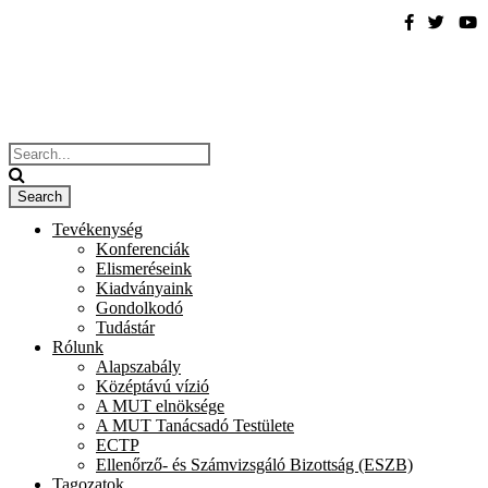
Tevékenység
Konferenciák
Elismeréseink
Kiadványaink
Gondolkodó
Tudástár
Rólunk
Alapszabály
Középtávú vízió
A MUT elnöksége
A MUT Tanácsadó Testülete
ECTP
Ellenőrző- és Számvizsgáló Bizottság (ESZB)
Tagozatok