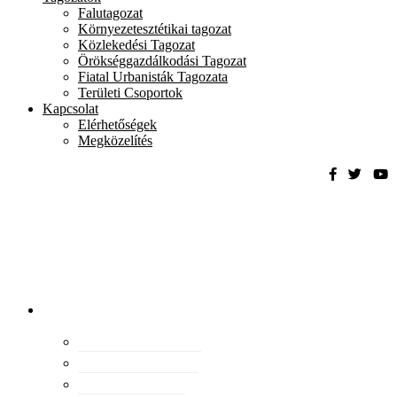
Falutagozat
Környezetesztétikai tagozat
Közlekedési Tagozat
Örökséggazdálkodási Tagozat
Fiatal Urbanisták Tagozata
Területi Csoportok
Kapcsolat
Elérhetőségek
Megközelítés
Magyar
Urbanisztikai
Társaság
tevékenység
Konferenciák
Elismeréseink
Kiadványaink