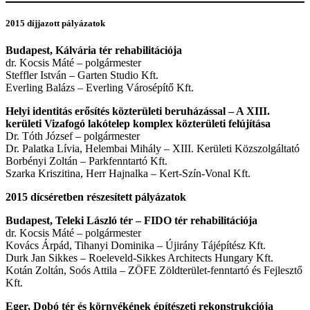
2015 díjjazott pályázatok
Budapest, Kálvária tér rehabilitációja
dr. Kocsis Máté – polgármester
Steffler István – Garten Studio Kft.
Everling Balázs – Everling Városépítő Kft.
Helyi identitás erősítés közterületi beruházással – A XIII.
kerületi Vizafogó lakótelep komplex közterületi felújítása
Dr. Tóth József – polgármester
Dr. Palatka Lívia, Helembai Mihály – XIII. Kerületi Közszolgáltató
Borbényi Zoltán – Parkfenntartó Kft.
Szarka Kriszitina, Herr Hajnalka – Kert-Szín-Vonal Kft.
2015 dícséretben részesített pályázatok
Budapest, Teleki László tér – FIDO tér rehabilitációja
dr. Kocsis Máté – polgármester
Kovács Árpád, Tihanyi Dominika – Újirány Tájépítész Kft.
Durk Jan Sikkes – Roeleveld-Sikkes Architects Hungary Kft.
Kotán Zoltán, Soós Attila – ZÖFE Zöldterület-fenntartó és Fejlesztő
Kft.
Eger, Dobó tér és környékének építészeti rekonstrukciója