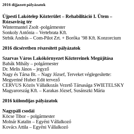
2016 díjjazott pályázatok
Újpesti Lakótelep Közterület – Rehabilitáció I. Ütem –
Rózsavirág tér
Wintermantel Zsolt -polgármester
Sonkoly Antónia – Vertebrata Kft.
Strbik András – Com-Pilot Zrt. + Boróka ’98 Kft. Konzorcium
2016 dícséretben részesített pályázatok
Szarvas Város Lakókörnyezet Köztereinek Megújítása
Babák Mihály – polgármester
Dr. Melis János – jegyző
Nagy és Társa Bt. – Nagy József, Terveket véglegesítette:
Megyeriné Huber Edit tervező
CERVUS Közös Vállalkozás Vezető Társasága SWIETELSKY
Magyarország Kft. – Karakas József, Susánszki Mária
2016 külondíjas pályázatok
Nagypáli csodái
Köcse Tibor – polgármester
Molnár Katalin – Egyéni Vállalkozó
Kovács Attila – Egyéni Vállalkozó