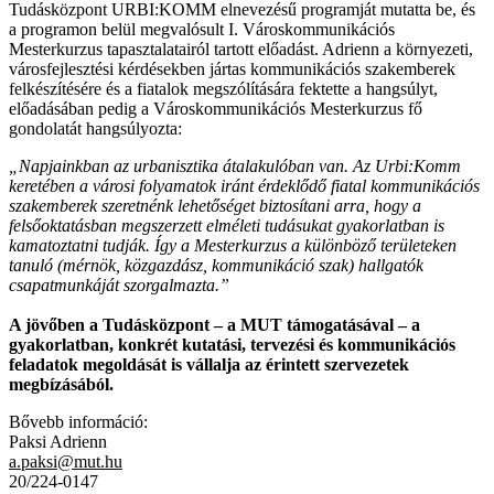
Tudásközpont URBI:KOMM elnevezésű programját mutatta be, és
a programon belül megvalósult I. Városkommunikációs
Mesterkurzus tapasztalatairól tartott előadást. Adrienn a környezeti,
városfejlesztési kérdésekben jártas kommunikációs szakemberek
felkészítésére és a fiatalok megszólítására fektette a hangsúlyt,
előadásában pedig a Városkommunikációs Mesterkurzus fő
gondolatát hangsúlyozta:
„Napjainkban az urbanisztika átalakulóban van. Az Urbi:Komm
keretében a városi folyamatok iránt érdeklődő fiatal kommunikációs
szakemberek szeretnénk lehetőséget biztosítani arra, hogy a
felsőoktatásban megszerzett elméleti tudásukat gyakorlatban is
kamatoztatni tudják. Így a Mesterkurzus a különböző területeken
tanuló (mérnök, közgazdász, kommunikáció szak) hallgatók
csapatmunkáját szorgalmazta.”
A jövőben a Tudásközpont – a MUT támogatásával – a
gyakorlatban, konkrét kutatási, tervezési és kommunikációs
feladatok megoldását is vállalja az érintett szervezetek
megbízásából.
Bővebb információ:
Paksi Adrienn
a.paksi@mut.hu
20/224-0147