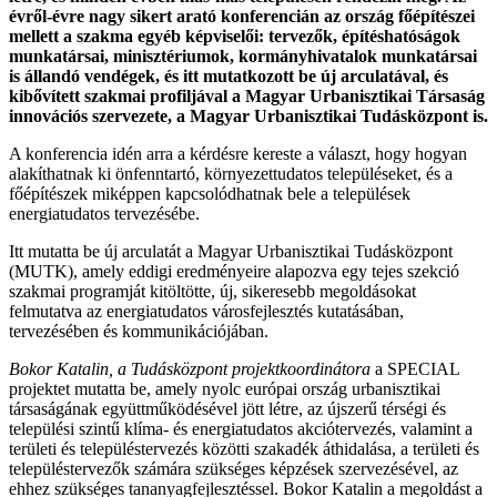
évről-évre nagy sikert arató konferencián az ország főépítészei
mellett a szakma egyéb képviselői: tervezők, építéshatóságok
munkatársai, minisztériumok, kormányhivatalok munkatársai
is állandó vendégek, és itt mutatkozott be új arculatával, és
kibővített szakmai profiljával a Magyar Urbanisztikai Társaság
innovációs szervezete, a Magyar Urbanisztikai Tudásközpont is.
A konferencia idén arra a kérdésre kereste a választ, hogy hogyan
alakíthatnak ki önfenntartó, környezettudatos településeket, és a
főépítészek miképpen kapcsolódhatnak bele a települések
energiatudatos tervezésébe.
Itt mutatta be új arculatát a Magyar Urbanisztikai Tudásközpont
(MUTK), amely eddigi eredményeire alapozva egy tejes szekció
szakmai programját kitöltötte, új, sikeresebb megoldásokat
felmutatva az energiatudatos városfejlesztés kutatásában,
tervezésében és kommunikációjában.
Bokor Katalin, a Tudásközpont projektkoordinátora
a SPECIAL
projektet mutatta be, amely nyolc európai ország urbanisztikai
társaságának együttműködésével jött létre, az újszerű térségi és
települési szintű klíma- és energiatudatos akciótervezés, valamint a
területi és településtervezés közötti szakadék áthidalása, a területi és
településtervezők számára szükséges képzések szervezésével, az
ehhez szükséges tananyagfejlesztéssel. Bokor Katalin a megoldást a