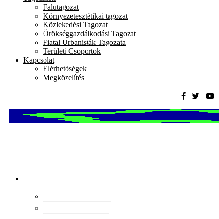
Falutagozat
Környezetesztétikai tagozat
Közlekedési Tagozat
Örökséggazdálkodási Tagozat
Fiatal Urbanisták Tagozata
Területi Csoportok
Kapcsolat
Elérhetőségek
Megközelítés
Magyar
Urbanisztikai
Társaság
tevékenység
Konferenciák
Elismeréseink