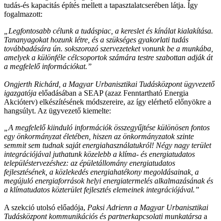
tudás-és kapacitás építés mellett a tapasztalatcserében látja. Így
fogalmazott:
„Legfontosabb célunk a tudáspiac, a kereslet és kínálat kialakítása.
Tananyagokat hozunk létre, és a szükséges gyakorlati tudás
továbbadására ún. sokszorozó szervezeteket vonunk be a munkába,
amelyek a különféle célcsoportok számára testre szabottan adják át
a megfelelő információkat.”
Ongjerth Richárd, a Magyar Urbanisztikai Tudásközpont ügyvezető
igazgatója
előadásában a SEAP (azaz Fenntartható Energia
Akcióterv) elkészítésének módszereire, az így elérhető előnyökre a
hangsúlyt. Az ügyvezető kiemelte:
„A megfelelő kiinduló információk összegyűjtése különösen fontos
egy önkormányzat életében, hiszen az önkormányzatok szinte
semmit sem tudnak saját energiahasználatukról! Négy nagy terület
integrációjával juthatunk közelebb a klíma- és energiatudatos
településtervezéshez: az épületállomány energiatudatos
fejlesztésének, a közlekedés energiahatékony megoldásainak, a
megújuló energiaforrások helyi energiatermelés alkalmazásának és
a klímatudatos közterület fejlesztés elemeinek integrációjával.”
A szekció utolsó előadója,
Paksi Adrienn a Magyar Urbanisztikai
Tudásközpont kommunikációs és partnerkapcsolati munkatársa
a