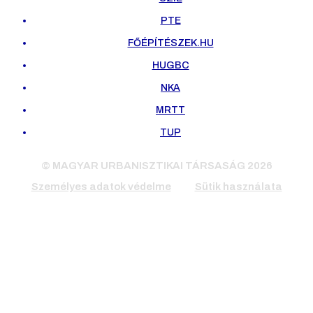
PTE
FŐÉPÍTÉSZEK.HU
HUGBC
NKA
MRTT
TUP
© MAGYAR URBANISZTIKAI TÁRSASÁG 2026
Személyes adatok védelme
Sütik használata