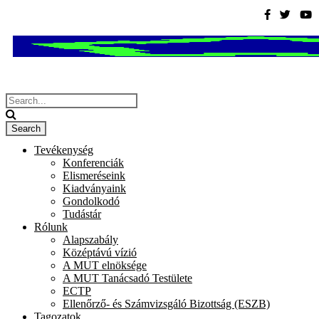
Tevékenység
Konferenciák
Elismeréseink
Kiadványaink
Gondolkodó
Tudástár
Rólunk
Alapszabály
Középtávú vízió
A MUT elnöksége
A MUT Tanácsadó Testülete
ECTP
Ellenőrző- és Számvizsgáló Bizottság (ESZB)
Tagozatok