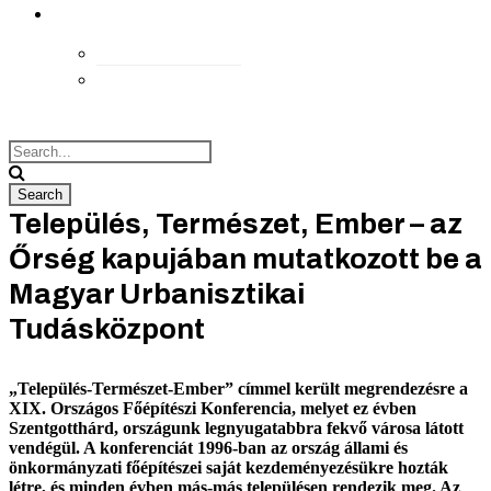
kapcsolat
Elérhetőségek
Megközelítés
Település, Természet, Ember – az
Őrség kapujában mutatkozott be a
Magyar Urbanisztikai
Tudásközpont
„Település-Természet-Ember” címmel került megrendezésre a
XIX. Országos Főépítészi Konferencia, melyet ez évben
Szentgotthárd, országunk legnyugatabbra fekvő városa látott
vendégül. A konferenciát 1996-ban az ország állami és
önkormányzati főépítészei saját kezdeményezésükre hozták
létre, és minden évben más-más településen rendezik meg. Az