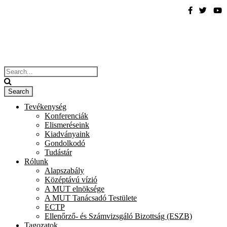
Tevékenység
Konferenciák
Elismeréseink
Kiadványaink
Gondolkodó
Tudástár
Rólunk
Alapszabály
Középtávú vízió
A MUT elnöksége
A MUT Tanácsadó Testülete
ECTP
Ellenőrző- és Számvizsgáló Bizottság (ESZB)
Tagozatok