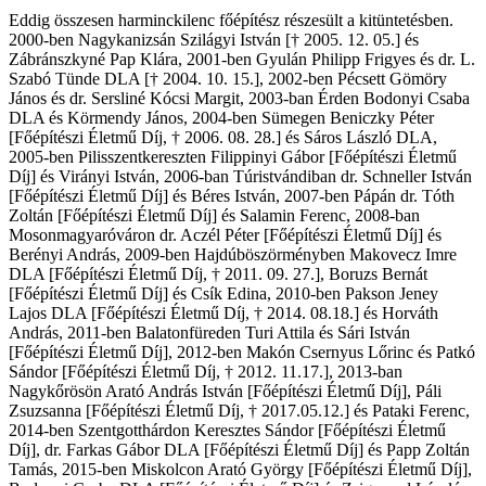
Eddig összesen harminckilenc főépítész részesült a kitüntetésben.
2000-ben Nagykanizsán Szilágyi István [† 2005. 12. 05.] és
Zábránszkyné Pap Klára, 2001-ben Gyulán Philipp Frigyes és dr. L.
Szabó Tünde DLA [† 2004. 10. 15.], 2002-ben Pécsett Gömöry
János és dr. Sersliné Kócsi Margit, 2003-ban Érden Bodonyi Csaba
DLA és Körmendy János, 2004-ben Sümegen Beniczky Péter
[Főépítészi Életmű Díj, † 2006. 08. 28.] és Sáros László DLA,
2005-ben Pilisszentkereszten Filippinyi Gábor [Főépítészi Életmű
Díj] és Virányi István, 2006-ban Túristvándiban dr. Schneller István
[Főépítészi Életmű Díj] és Béres István, 2007-ben Pápán dr. Tóth
Zoltán [Főépítészi Életmű Díj] és Salamin Ferenc, 2008-ban
Mosonmagyaróváron dr. Aczél Péter [Főépítészi Életmű Díj] és
Berényi András, 2009-ben Hajdúböszörményben Makovecz Imre
DLA [Főépítészi Életmű Díj, † 2011. 09. 27.], Boruzs Bernát
[Főépítészi Életmű Díj] és Csík Edina, 2010-ben Pakson Jeney
Lajos DLA [Főépítészi Életmű Díj, † 2014. 08.18.] és Horváth
András, 2011-ben Balatonfüreden Turi Attila és Sári István
[Főépítészi Életmű Díj], 2012-ben Makón Csernyus Lőrinc és Patkó
Sándor [Főépítészi Életmű Díj, † 2012. 11.17.], 2013-ban
Nagykőrösön Arató András István [Főépítészi Életmű Díj], Páli
Zsuzsanna [Főépítészi Életmű Díj, † 2017.05.12.] és Pataki Ferenc,
2014-ben Szentgotthárdon Keresztes Sándor [Főépítészi Életmű
Díj], dr. Farkas Gábor DLA [Főépítészi Életmű Díj] és Papp Zoltán
Tamás, 2015-ben Miskolcon Arató György [Főépítészi Életmű Díj],