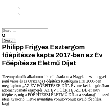
Elérhetőségek
Megközelítés
Philipp Frigyes Esztergom
főépítésze kapta 2017-ben az Év
Főépítésze Életmű Díjat
Tizennyolcadik alkalommal került átadásra a Nagykanizsa megyei
jogú város és az Országos Főépítészi Kollégium által 2000-ben
megalapított „AZ ÉV FŐÉPÍTÉSZE DÍJ”. Évente két kategóriában
adományozható elismerés, AZ ÉV FŐÉPÍTÉSZE DÍJ-at aktív
főépítész, míg a FŐÉPÍTÉSZI ÉLETMŰ DÍJ-at a szakmáját hosszú
ideje gyakorló, illetve nyugdíjba vonuló/vonult kiváló főépítész
kapja.