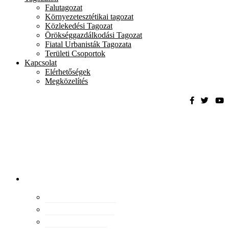
Falutagozat
Környezetesztétikai tagozat
Közlekedési Tagozat
Örökséggazdálkodási Tagozat
Fiatal Urbanisták Tagozata
Területi Csoportok
Kapcsolat
Elérhetőségek
Megközelítés
Magyar
Urbanisztikai
Társaság
tevékenység
Konferenciák
Elismeréseink
Kiadványaink