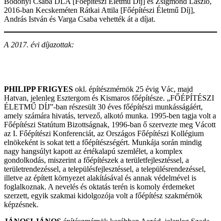
Bodonyi Csaba DLA [Főépítészi Életmű Díj] és Zsigmond László,
2016-ban Kecskeméten Rátkai Attila [Főépítészi Életmű Díj],
András István és Varga Csaba vehették át a díjat.
A 2017. évi díjazottak:
PHILIPP FRIGYES
okl. építészmérnök 25 évig Vác, majd
Hatvan, jelenleg Esztergom és Kismaros főépítésze. „FŐÉPÍTÉSZI
ÉLETMŰ DÍJ”-ban részesült 30 éves főépítészi munkásságáért,
amely számára hivatás, tervező, alkotó munka. 1995-ben tagja volt a
Főépítészi Statútum Bizottságnak, 1996-ban ő szervezte meg Vácott
az I. Főépítészi Konferenciát, az Országos Főépítészi Kollégium
elnökeként is sokat tett a főépítészségért. Munkája során mindig
nagy hangsúlyt kapott az értékalapú szemlélet, a komplex
gondolkodás, miszerint a főépítészek a területfejlesztéssel, a
területrendezéssel, a településfejlesztéssel, a településrendezéssel,
illetve az épített környezet alakításával és annak védelmével is
foglalkoznak. A nevelés és oktatás terén is komoly érdemeket
szerzett, egyik szakmai kidolgozója volt a főépítész szakmérnök
képzésnek.