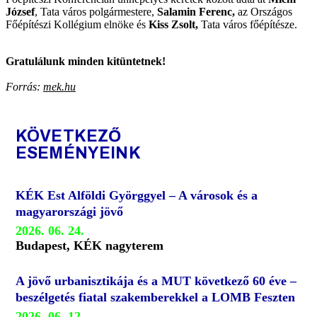
József
, Tata város polgármestere,
Salamin Ferenc,
az Országos
Főépítészi Kollégium elnöke és
Kiss Zsolt,
Tata város főépítésze.
Gratulálunk minden kitüntetnek!
Forrás:
mek.hu
KÖVETKEZŐ
ESEMÉNYEINK
KÉK Est Alföldi Györggyel – A városok és a
magyarországi jövő
2026. 06. 24.
Budapest, KÉK nagyterem
A jövő urbanisztikája és a MUT következő 60 éve –
beszélgetés fiatal szakemberekkel a LOMB Feszten
2026. 06. 12.