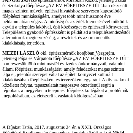
JÁNOSI JÁNOS
építészmérnök korábban Aszód, jelenleg Szada
és Szokolya főépítésze „AZ ÉV FŐÉPÍTÉSZE DÍJ”-ban részesült
magas szinten művelt, építészi hivatáshoz szervesen kapcsolódó
főépítészi munkásságáért, amelyet több mint huszonöt éve
példamutatóan végez. A minőség és az érték kiemelésével működik
együtt a település lakóival, épít közösséget és építészeti környezetet.
Településein gyakorló építészként is példát ad a településrendezéstől
a térbútorok megtervezéséig, a részletek és az ornamentika
kialakításáig terjedően.
MEZEI LÁSZLÓ
okl. építészmérnök korábban Veszprém,
jelenleg Pápa és Várpalota főépítésze „AZ ÉV FŐÉPÍTÉSZE DÍJ”-
ban részesült több mint másfél évtizedes önkormányzati, valamint
állami főépítészi munkásságáért, amely feladatokat magas szinten
látja el, jelentős szerepet vállal az épített környezet kulturált
kialakításában főépítészként és tervezőként egyaránt. Aktív szakmai
közéletet folytat, tapasztalatait megosztva önzetlenül segíti a
régióban, a megyében a települési főépítész kollégákat a problémák
megoldásában, az életszerű javaslatok kidolgozásában.
A Díjakat Tatán, 2017. augusztus 24-én a XXII. Országos
Főépítészi Konferencián ünnepélyes keretek között adta át
Michl