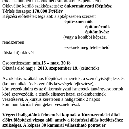
(oktatás minden második hét csütörtökön és pénteken)
Oklevélbe kerülő szakképzettség:
önkormányzati főépítész
Térítés összege:
170.000 Ft/félév
Képzési előfeltétel: legalább alapképzésben szerzett
építészmérnök
építőmérnök
építőművész
(vagy a korábbi képzési
rendszerben
ezeknek meg feleltethető
főiskolai) oklevél
Csoportlétszám:
min.15 – max. 30 fő
Oktatás első napja:
2013. szeptember 19.
(csütörtök)
Az oktatás az általános főépítészi ismeretek, a személyiségfejlesztés
(kommunikációs és verbális készségek fejlesztése), a
környezetkultúra és az önkormányzati ismeretek tantárgycsoportok
köré szerveződik, a témák elismert hazai szakembereinek
vezetésével. A kurzus keretében a hallgatóink 2 napos
kommunikációs tréningeken vesznek részt.
Végzett hallgatóink felmentést kapnak a Korm.rendelet által
előírt főépítészi vizsga alól, amely a főépítészi állás betöltéséhez
szükséges. A képzés 30 kamarai választható pontot ér.