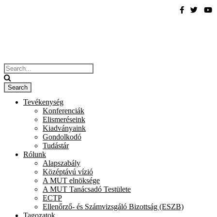
Tevékenység
Konferenciák
Elismeréseink
Kiadványaink
Gondolkodó
Tudástár
Rólunk
Alapszabály
Középtávú vízió
A MUT elnöksége
A MUT Tanácsadó Testülete
ECTP
Ellenőrző- és Számvizsgáló Bizottság (ESZB)
Tagozatok