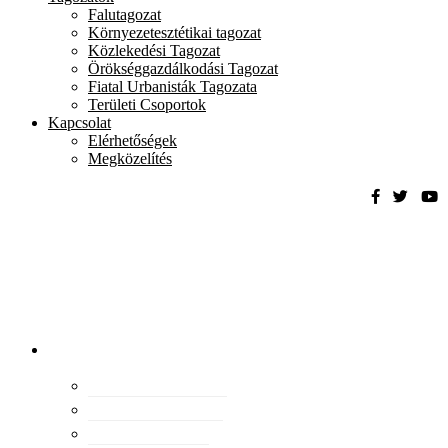
Falutagozat
Környezetesztétikai tagozat
Közlekedési Tagozat
Örökséggazdálkodási Tagozat
Fiatal Urbanisták Tagozata
Területi Csoportok
Kapcsolat
Elérhetőségek
Megközelítés
Magyar
Urbanisztikai
Társaság
tevékenység
Konferenciák
Elismeréseink
Kiadványaink