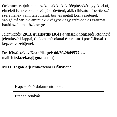
Örömmel várjuk mindazokat, akik aktív főépítészként gyakorlati,
elméleti ismereteiket kívánják bővíteni, akik elhivatott főépítésszé
szeretnének válni településük táji- és épített környezetének
szolgálatában, valamint akik vágynak egy színvonalas szakmai,
baráti szellemi közösségre.
Jelentkezés:
2013. augusztus 10.-ig
a tanszék honlapról letölthető
jelentkezési lappal, diplomamásolattal és szakmai portfólióval a
képzés vezetőjénél:
Dr. Kissfazekas Kornélia
(tel:
06/30-2849577
, e-
mail:
kissfazekas@gmail.com
)
MUT Tagok a jelentkezésnél előnyben!
Kapcsolódó dokumentumok:
Eredeti felhívás