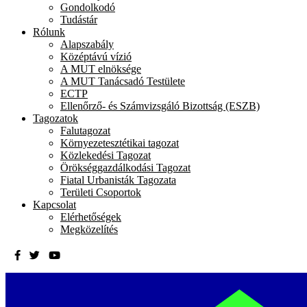
Gondolkodó
Tudástár
Rólunk
Alapszabály
Középtávú vízió
A MUT elnöksége
A MUT Tanácsadó Testülete
ECTP
Ellenőrző- és Számvizsgáló Bizottság (ESZB)
Tagozatok
Falutagozat
Környezetesztétikai tagozat
Közlekedési Tagozat
Örökséggazdálkodási Tagozat
Fiatal Urbanisták Tagozata
Területi Csoportok
Kapcsolat
Elérhetőségek
Megközelítés