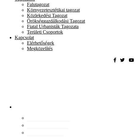
Falutagozat
Környezetesztétikai tagozat
Közlekedési Tagozat
Örökséggazdálkodási Tagozat
Fiatal Urbanisták Tagozata
Területi Csoportok
Kapcsolat
Elérhetőségek
Megközelítés
Magyar
Urbanisztikai
Társaság
tevékenység
Konferenciák
Elismeréseink
Kiadványaink