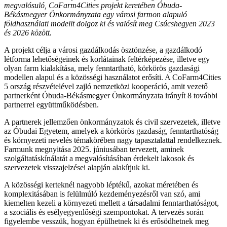
megvalósuló, CoFarm4Cities projekt keretében Óbuda-
Békásmegyer Önkormányzata egy városi farmon alapuló
földhasználati modellt dolgoz ki és valósít meg Csúcshegyen 2023
és 2026 között.
A projekt célja a városi gazdálkodás ösztönzése, a gazdálkodó
létforma lehetőségeinek és korlátainak feltérképezése, illetve egy
olyan farm kialakítása, mely fenntartható, körkörös gazdasági
modellen alapul és a közösségi használatot erősíti. A CoFarm4Cities
5 ország részvételével zajló nemzetközi kooperáció, amit vezető
partnerként Óbuda-Békásmegyer Önkormányzata irányít 8 további
partnerrel együttműködésben.
A partnerek jellemzően önkormányzatok és civil szervezetek, illetve
az Óbudai Egyetem, amelyek a körkörös gazdaság, fenntarthatóság
és környezeti nevelés témakörében nagy tapasztalattal rendelkeznek.
Farmunk megnyitása 2025. júniusában tervezett, aminek
szolgáltatáskínálatát a megvalósításában érdekelt lakosok és
szervezetek visszajelzései alapján alakítjuk ki.
A közösségi kerteknél nagyobb léptékű, azokat méretében és
komplexitásában is felülmúló kezdeményezésről van szó, ami
kiemelten kezeli a környezeti mellett a társadalmi fenntarthatóságot,
a szociális és esélyegyenlőségi szempontokat. A tervezés során
figyelembe vesszük, hogyan épülhetnek ki és erősödhetnek meg