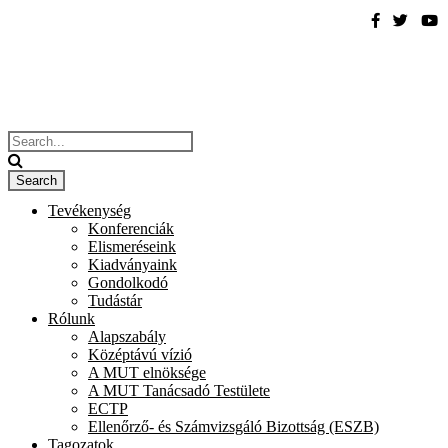
Tevékenység
Konferenciák
Elismeréseink
Kiadványaink
Gondolkodó
Tudástár
Rólunk
Alapszabály
Középtávú vízió
A MUT elnöksége
A MUT Tanácsadó Testülete
ECTP
Ellenőrző- és Számvizsgáló Bizottság (ESZB)
Tagozatok