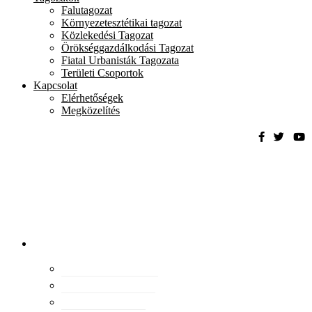
Falutagozat
Környezetesztétikai tagozat
Közlekedési Tagozat
Örökséggazdálkodási Tagozat
Fiatal Urbanisták Tagozata
Területi Csoportok
Kapcsolat
Elérhetőségek
Megközelítés
Magyar
Urbanisztikai
Társaság
tevékenység
Konferenciák
Elismeréseink
Kiadványaink