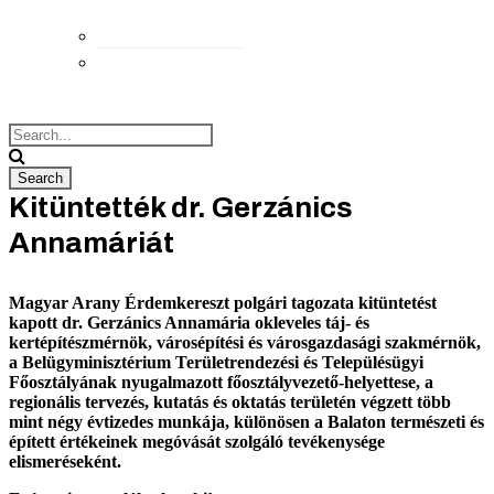
Elérhetőségek
Megközelítés
Kitüntették dr. Gerzánics
Annamáriát
Magyar Arany Érdemkereszt polgári tagozata kitüntetést
kapott dr. Gerzánics Annamária okleveles táj- és
kertépítészmérnök, városépítési és városgazdasági szakmérnök,
a Belügyminisztérium Területrendezési és Településügyi
Főosztályának nyugalmazott főosztályvezető-helyettese, a
regionális tervezés, kutatás és oktatás területén végzett több
mint négy évtizedes munkája, különösen a Balaton természeti és
épített értékeinek megóvását szolgáló tevékenysége
elismeréseként.