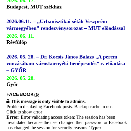
2026. 06. 17.
Budapest, MUT székház
2026.06.11. – „Urbanisztikai séták Veszprém
vármegyében” rendezvénysorozat – MUT előadással
2026. 06. 11.
Révfülöp
2026. 05. 28. – Dr. Kocsis János Balázs „A perem
vonzásában: városkörnyéki benépesülés” c. előadása
– GYŐR
2026. 05. 28.
Győr
FACEBOOK
@
This message is only visible to admins.
Problem displaying Facebook posts. Backup cache in use.
Click to show error
Error:
Error validating access token: The session has been
invalidated because the user changed their password or Facebook
has changed the session for security reasons.
Type: