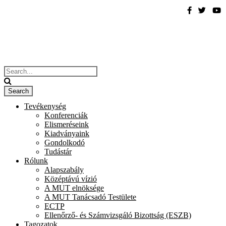
Tevékenység
Konferenciák
Elismeréseink
Kiadványaink
Gondolkodó
Tudástár
Rólunk
Alapszabály
Középtávú vízió
A MUT elnöksége
A MUT Tanácsadó Testülete
ECTP
Ellenőrző- és Számvizsgáló Bizottság (ESZB)
Tagozatok