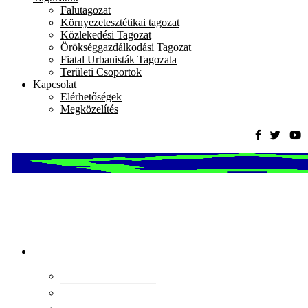
Falutagozat
Környezetesztétikai tagozat
Közlekedési Tagozat
Örökséggazdálkodási Tagozat
Fiatal Urbanisták Tagozata
Területi Csoportok
Kapcsolat
Elérhetőségek
Megközelítés
Magyar
Urbanisztikai
Társaság
tevékenység
Konferenciák
Elismeréseink