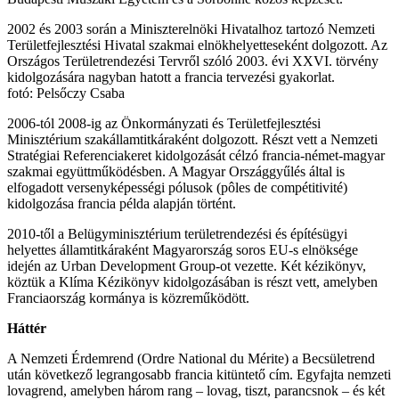
2002 és 2003 során a Miniszterelnöki Hivatalhoz tartozó Nemzeti
Területfejlesztési Hivatal szakmai elnökhelyetteseként dolgozott. Az
Országos Területrendezési Tervről szóló 2003. évi XXVI. törvény
kidolgozására nagyban hatott a francia tervezési gyakorlat.
fotó: Pelsőczy Csaba
2006-tól 2008-ig az Önkormányzati és Területfejlesztési
Minisztérium szakállamtitkáraként dolgozott. Részt vett a Nemzeti
Stratégiai Referenciakeret kidolgozását célzó francia-német-magyar
szakmai együttműködésben. A Magyar Országgyűlés által is
elfogadott versenyképességi pólusok (pôles de compétitivité)
kidolgozása francia példa alapján történt.
2010-től a Belügyminisztérium területrendezési és építésügyi
helyettes államtitkáraként Magyarország soros EU-s elnöksége
idején az Urban Development Group-ot vezette. Két kézikönyv,
köztük a Klíma Kézikönyv kidolgozásában is részt vett, amelyben
Franciaország kormánya is közreműködött.
Háttér
A Nemzeti Érdemrend (Ordre National du Mérite) a Becsületrend
után következő legrangosabb francia kitüntető cím. Egyfajta nemzeti
lovagrend, amelyben három rang – lovag, tiszt, parancsnok – és két