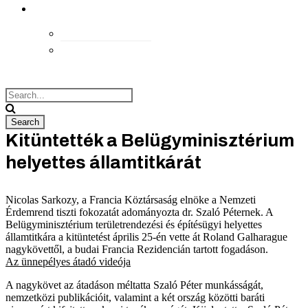
kapcsolat
Elérhetőségek
Megközelítés
Kitüntették a Belügyminisztérium
helyettes államtitkárát
Nicolas Sarkozy, a Francia Köztársaság elnöke a Nemzeti
Érdemrend tiszti fokozatát adományozta dr. Szaló Péternek. A
Belügyminisztérium területrendezési és építésügyi helyettes
államtitkára a kitüntetést április 25-én vette át Roland Galharague
nagykövettől, a budai Francia Rezidencián tartott fogadáson.
Az ünnepélyes átadó videója
A nagykövet az átadáson méltatta Szaló Péter munkásságát,
nemzetközi publikációit, valamint a két ország közötti baráti