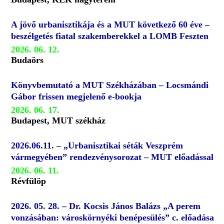
A jövő urbanisztikája és a MUT következő 60 éve –
beszélgetés fiatal szakemberekkel a LOMB Feszten
2026. 06. 12.
Budaörs
Könyvbemutató a MUT Székházában – Locsmándi
Gábor frissen megjelenő e-bookja
2026. 06. 17.
Budapest, MUT székház
2026.06.11. – „Urbanisztikai séták Veszprém
vármegyében” rendezvénysorozat – MUT előadással
2026. 06. 11.
Révfülöp
2026. 05. 28. – Dr. Kocsis János Balázs „A perem
vonzásában: városkörnyéki benépesülés” c. előadása