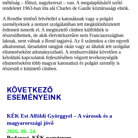
méltóság – főtiszt, nagykereszt – van. A megalapításáról szóló
rendeletet 1963-ban írta alá Charles de Gaulle köztársasági elnök.
A Rendbe történő felvétellel a katonáknak vagy a polgári
személyeknek a nemzet szolgálatában tett megkülönböztetett
érdemeit ismerik el. A megtisztelő címben külföldiek is
részesülhetnek, de akik életvitelszerűen nem Franciaországban
laknak, nem válnak a Rend tagjaivá. Az ő számukra a cím egyedi
alkalommal, társadalmi rangjuk okán vagy az általuk tett szolgálat
elismeréseként adományozható. A rendszerváltást követően a
kétoldalú kapcsolatok fejlesztésében végzett tevékenységük
elismeréseként több magyar katonatiszt és polgári személy is
részesült e kitüntető címben.
KÖVETKEZŐ
ESEMÉNYEINK
KÉK Est Alföldi Györggyel – A városok és a
magyarországi jövő
2026. 06. 24.
Budapest, KÉK nagyterem