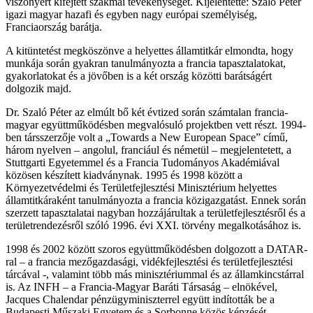
viszonyért kifejtett szakmai tevékenységét. Kijelentette: Szaló Péter
igazi magyar hazafi és egyben nagy európai személyiség,
Franciaország barátja.
A kitüntetést megköszönve a helyettes államtitkár elmondta, hogy
munkája során gyakran tanulmányozta a francia tapasztalatokat,
gyakorlatokat és a jövőben is a két ország közötti barátságért
dolgozik majd.
Dr. Szaló Péter az elmúlt bő két évtized során számtalan francia-
magyar együttműködésben megvalósuló projektben vett részt. 1994-
ben társszerzője volt a „Towards a New European Space” című,
három nyelven – angolul, franciául és németül – megjelentetett, a
Stuttgarti Egyetemmel és a Francia Tudományos Akadémiával
közösen készített kiadványnak. 1995 és 1998 között a
Környezetvédelmi és Területfejlesztési Minisztérium helyettes
államtitkáraként tanulmányozta a francia közigazgatást. Ennek során
szerzett tapasztalatai nagyban hozzájárultak a területfejlesztésről és a
területrendezésről szóló 1996. évi XXI. törvény megalkotásához is.
1998 és 2002 között szoros együttműködésben dolgozott a DATAR-
ral – a francia mezőgazdasági, vidékfejlesztési és területfejlesztési
tárcával -, valamint több más minisztériummal és az államkincstárral
is. Az INFH – a Francia-Magyar Baráti Társaság – elnökével,
Jacques Chalendar pénzügyminiszterrel együtt indították be a
Budapesti Műszaki Egyetem és a Sorbonne közös képzését.