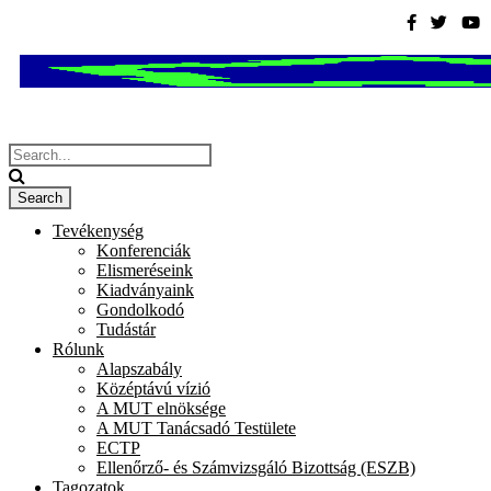
Tevékenység
Konferenciák
Elismeréseink
Kiadványaink
Gondolkodó
Tudástár
Rólunk
Alapszabály
Középtávú vízió
A MUT elnöksége
A MUT Tanácsadó Testülete
ECTP
Ellenőrző- és Számvizsgáló Bizottság (ESZB)
Tagozatok