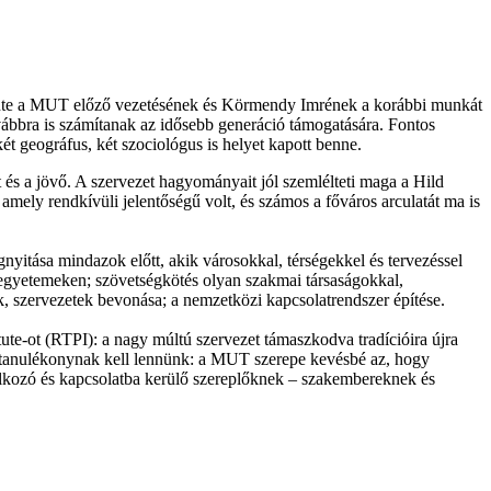
önte a MUT előző vezetésének és Körmendy Imrének a korábbi munkát
továbbra is számítanak az idősebb generáció támogatására. Fontos
ét geográfus, két szociológus is helyet kapott benne.
 és a jövő. A szervezet hagyományait jól szemlélteti maga a Hild
amely rendkívüli jelentőségű volt, és számos a főváros arculatát ma is
yitása mindazok előtt, akik városokkal, térségekkel és tervezéssel
i az egyetemeken; szövetségkötés olyan szakmai társaságokkal,
, szervezetek bevonása; a nemzetközi kapcsolatrendszer építése.
tute-ot (RTPI): a nagy múltú szervezet támaszkodva tradícióira újra
on tanulékonynak kell lennünk: a MUT szerepe kevésbé az, hogy
lalkozó és kapcsolatba kerülő szereplőknek – szakembereknek és