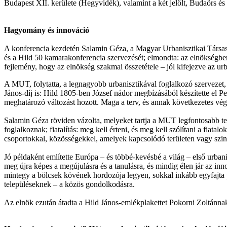
Budapest XII. kerülete (Hegyvidék), valamint a két jelölt, Budaörs és 
Hagyomány és innováció
A konferencia kezdetén Salamin Géza, a Magyar Urbanisztikai Társ
és a Hild 50 kamarakonferencia szervezését; elmondta: az elnökségben a
fejlemény, hogy az elnökség szakmai összetétele – jól kifejezve az urb
A MUT, folytatta, a legnagyobb urbanisztikával foglalkozó szervezet,
János-díj is: Hild 1805-ben József nádor megbízásából készítette el Pe
meghatározó változást hozott. Maga a terv, és annak következetes vég
Salamin Géza röviden vázolta, melyeket tartja a MUT legfontosabb tee
foglalkoznak; fiatalítás: meg kell érteni, és meg kell szólítani a fiat
csoportokkal, közösségekkel, amelyek kapcsolódó területen vagy szine
Jó példaként említette Európa – és többé-kevésbé a világ – első urbani
meg újra képes a megújulásra és a tanulásra, és mindig élen jár az 
mintegy a bölcsek kövének hordozója legyen, sokkal inkább egyfajta p
településeknek – a közös gondolkodásra.
Az elnök ezután átadta a Hild János-emlékplakettet Pokorni Zoltánna