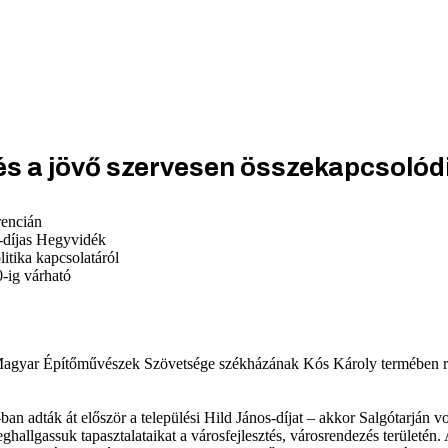
 és a jövő szervesen összekapcsolód
rencián
-díjas Hegyvidék
tika kapcsolatáról
0-ig várható
Magyar Építőművészek Szövetsége székházának Kós Károly termében re
 adták át először a települési Hild János-díjat – akkor Salgótarján vol
ghallgassuk tapasztalataikat a városfejlesztés, városrendezés területén. A