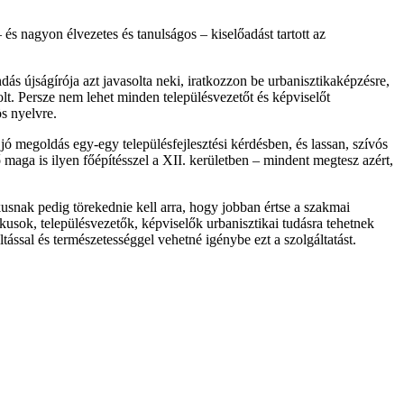
s nagyon élvezetes és tanulságos – kiselőadást tartott az
ás újságírója azt javasolta neki, iratkozzon be urbanisztikaképzésre,
lt. Persze nem lehet minden településvezetőt és képviselőt
s nyelvre.
 jó megoldás egy-egy településfejlesztési kérdésben, és lassan, szívós
 maga is ilyen főépítésszel a XII. kerületben – mindent megtesz azért,
kusnak pedig törekednie kell arra, hogy jobban értse a szakmai
kusok, településvezetők, képviselők urbanisztikai tudásra tehetnek
tással és természetességgel vehetné igénybe ezt a szolgáltatást.