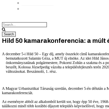
Elérhetőségek
Megközelítés
Hild 50 kamarakonferencia: a múlt
A december 5-i Hild 50 – Egy díj, amely összeköt című kamarakonfe
bemutatkozott Salamin Géza, a MUT új elnöke. Az idei Hild János
önkormányzatának polgármestere, Pokorni Zoltán a szakma és a poli
beszélt, Kolossa Józsefpedig vázolta a településfejlesztés terén 202
változásokat. Beszámoló, 1. rész.
A Magyar Urbanisztikai Társaság szerdán, december 5-én délután a 
kamarakonferenciát.
Az eseményre abból az alkalomból került sor, hogy épp 50 éve, 1968-ban
találkozni minél több korábbi díjazott település képviselőivel, hogy me