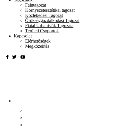
Falutagozat
Környezetesztétikai tagozat
Közlekedési Tagozat
Örökséggazdálkodási Tagozat
Fiatal Urbanisták Tagozata
Területi Csoportok
Kapcsolat
Elérhetőségek
Megközelítés
Magyar
Urbanisztikai
Társaság
tevékenység
Konferenciák
Elismeréseink
Kiadványaink