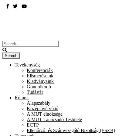
BME
ÉPÍTÉSZMÉRNÖKI KAR
Tevékenység
Konferenciák
Elismeréseink
Kiadványaink
Gondolkodó
Tudástár
Rólunk
Alapszabály
Középtávú vízió
A MUT elnöksége
A MUT Tanácsadó Testülete
ECTP
Ellenőrző- és Számvizsgáló Bizottság (ESZB)
Tagozatok