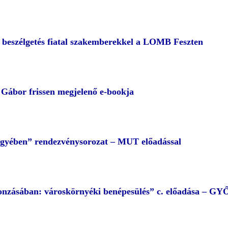
– beszélgetés fiatal szakemberekkel a LOMB Feszten
ábor frissen megjelenő e-bookja
egyében” rendezvénysorozat – MUT előadással
 vonzásában: városkörnyéki benépesülés” c. előadása – G