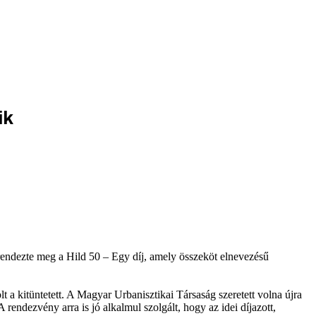
ik
ndezte meg a Hild 50 – Egy díj, amely összeköt elnevezésű
t a kitüntetett. A Magyar Urbanisztikai Társaság szeretett volna újra
 rendezvény arra is jó alkalmul szolgált, hogy az idei díjazott,