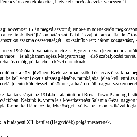
Ferencváros emlékplakettet, illetve elismerő oklevelet vehessen át.
asági november 16-án megválasztott új elnöke mindenekelőtt megkösz
 legutóbbi tisztújításon határozott fiatalítás zajlott, ám a „fiatalok” 
anisztikai szakma összetettségét – sokszínűbb lett: három közgazdász, k
 amely 1966 óta folyamatosan létezik. Egyszerre van jelen benne a múlt
st város – és alighanem egész Magyarország – első szabályozási tervét, 
rehajtása máig példa lehet a kései utódoknak.
ndőinek a közeljövőben. Ezek: az urbanisztikai és tervező szakma megn
alokat, be kell vonni őket a társaság életébe, munkájába, jelen kell lenn
rgiát jelentő küldetéssel működnek; a határon túli magyar szakemberek
sztikai társaságát, az 1914-ben alapított brit Royal Town Planning Insti
innovációban. Nekünk is, vonta le a következtetést Salamin Géza, nagy
latformot kell létrehoznia, lehetőséget nyújtva az urbanisztikával fog
k, a budapesti XII. kerület (Hegyvidék) polgármesterének.