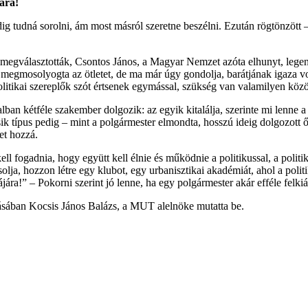
ára!
tudná sorolni, ám most másról szeretne beszélni. Ezután rögtönzött – é
 megválasztották, Csontos János, a Magyar Nemzet azóta elhunyt, legend
r megmosolyogta az ötletet, de ma már úgy gondolja, barátjának igaza vo
litikai szereplők szót értsenek egymással, szükség van valamilyen közö
alban kétféle szakember dolgozik: az egyik kitalálja, szerinte mi lenne a
ik típus pedig – mint a polgármester elmondta, hosszú ideig dolgozott ő
et hozzá.
l fogadnia, hogy együtt kell élnie és működnie a politikussal, a politi
lja, hozzon létre egy klubot, egy urbanisztikai akadémiát, ahol a politi
ra!” – Pokorni szerint jó lenne, ha egy polgármester akár efféle felkiál
tásában Kocsis János Balázs, a MUT alelnöke mutatta be.