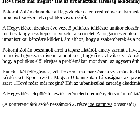
Hová mész már megint? Hát az urbanisztikai társaság akadémiáj
Pokorni Zoltán elmondta: a Hegyvidéken elért eredményeket bármeddig 
urbanisztika és a helyi politika viszonyáról.
A Hegyvidéket tizenkét éve vezető politikus felidézte: amikor először
mert csak úgy lesz képes jól vezetni a kerületét. A polgármester akko
urbanisztikai képzésre küldeni, ám ahhoz, hogy a szakemberek és a po
Pokorni Zoltán beszámolt arról a tapasztalatáról, amely szerint a hivat
munkával igyekszik rávenni a politikust, hogy ő is azt válassza. A más
hogy a politikus elől elrejtse a problémákat, mondván, az úgysem érth
Ennek a két felfogásnak, véli Pokorni, ma már vége: a szakmának el kel
kérdéseket. Éppen ezért a Magyar Urbanisztikai Társaságnak azt javaso
szert. „Hová mész már megint? Hát az urbanisztikai társaság akadémiájá
A Hegyvidék településfejlesztés terén elért eredményeit ezután mélta
(A konferenciáról szóló beszámoló 2. része
ide kattintva
olvasható!)