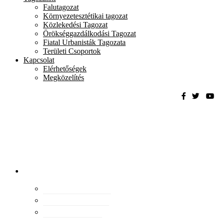
Falutagozat
Környezetesztétikai tagozat
Közlekedési Tagozat
Örökséggazdálkodási Tagozat
Fiatal Urbanisták Tagozata
Területi Csoportok
Kapcsolat
Elérhetőségek
Megközelítés
Magyar
Urbanisztikai
Társaság
tevékenység
Konferenciák
Elismeréseink
Kiadványaink