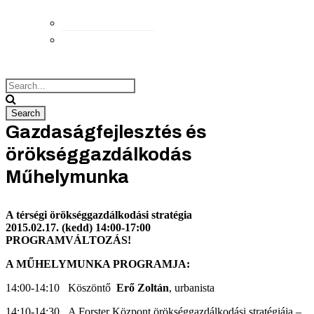
Elérhetőségek
Megközelítés
Gazdaságfejlesztés és
örökséggazdálkodás
Műhelymunka
A térségi örökséggazdálkodási stratégia
2015.02.17. (kedd) 14:00-17:00
PROGRAMVÁLTOZÁS!
A MŰHELYMUNKA PROGRAMJA:
14:00-14:10 Köszöntő
Erő Zoltán
, urbanista
14:10-14:30 A Forster Központ örökséggazdálkodási stratégiája –