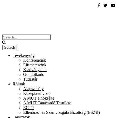
Tevékenység
Konferenciák
Elismeréseink
Kiadványaink
Gondolkodó
Tudástár
Rólunk
Alapszabály
Középtávú vízió
A MUT elnöksége
A MUT Tanácsadó Testülete
ECTP
Ellenőrző- és Számvizsgáló Bizottság (ESZB)
Tagozatok