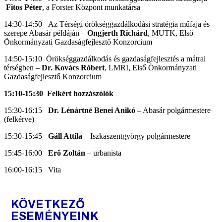
Fitos Péter
, a Forster Központ munkatársa
14:30-14:50 Az Térségi örökséggazdálkodási stratégia műfaja és
szerepe Abasár példáján –
Ongjerth Richárd
, MUTK, Első
Önkormányzati Gazdaságfejlesztő Konzorcium
14:50-15:10 Örökséggazdálkodás és gazdaságfejlesztés a mátrai
térségben –
Dr. Kovács Róbert
, LMRI, Első Önkormányzati
Gazdaságfejlesztő Konzorcium
15:10-15:30
Felkért hozzászólók
15:30-16:15
Dr. Lénártné Benei Anikó
– Abasár polgármestere
(felkérve)
15:30-15:45
Gáll Attila
– Iszkaszentgyörgy polgármestere
15:45-16:00
Erő Zoltán
– urbanista
16:00-16:15 Vita
KÖVETKEZŐ
ESEMÉNYEINK