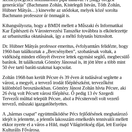
generációja” (Bachmann Zoltán, Kistelegdi István, Tóth Zoltán,
Hübner Mátyás…) kinevelte az utódokat, melyek közé sorolta
Bachmann professzor úr önmagát is.
Kihangsúlyozta, hogy a BMDI mellett a Műszaki és Informatikai
Kar Építészeti és Várostervezési Tanszéke továbbra is elkötelezettje
az urbanisztika oktatásának, így a méltó folytatás biztosított.
Dr. Hübner Mátyás professor emeritus, évfolyamtárs felidézte, hogy
1960-ban találkoztak a „Bercsényiben”, szobatársak voltak, a
vidékiség minden előnyét élvezve lettek egymást segítő, megbecsülő
barátok. Itt találkoztak Gömöry Jánossal is, itt jött létre a több mint
50 éve tartó baráti-szakmai kapcsolat.
Zoltán 1968-ban került Pécsre és 39 éven át tudásával segítette a
várost, a megyét, a tervező irodát főépítészként, tervezőként
különböző beosztásokban. Gömöry Jánost Zoltán hívta Pécsre, aki
26 évig volt Pécsett városi főépítész. Ő pedig 13 év Szegedi
Tervezői múlttal települt Pécsre, ahol a Pécsitervnél volt vezető
tervező, műszaki igazgatóhelyettes.
A „hármas csapat” együttműködése Pécs fejlődésének meghatározó
idejét is jelentette, a jelentős lakosszám emelkedés tennivalói mellett
ekkor nyerte el a város a Hild, majd Világörökség díjat, lett Európa
Kulturális Fővárosa.