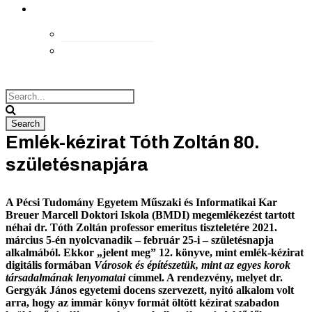
kapcsolat
Elérhetőségek
Megközelítés
Emlék-kézirat Tóth Zoltán 80.
születésnapjára
A Pécsi Tudomány Egyetem Műszaki és Informatikai Kar
Breuer Marcell Doktori Iskola (BMDI) megemlékezést tartott
néhai dr. Tóth Zoltán professor emeritus tiszteletére 2021.
március 5-én nyolcvanadik – február 25-i – születésnapja
alkalmából. Ekkor „jelent meg” 12. könyve, mint emlék-kézirat
digitális formában
Városok és építészetük, mint az egyes korok
társadalmának lenyomatai
címmel. A rendezvény, melyet dr.
Gergyák János egyetemi docens szervezett, nyitó alkalom volt
arra, hogy az immár könyv formát öltött kézirat szabadon