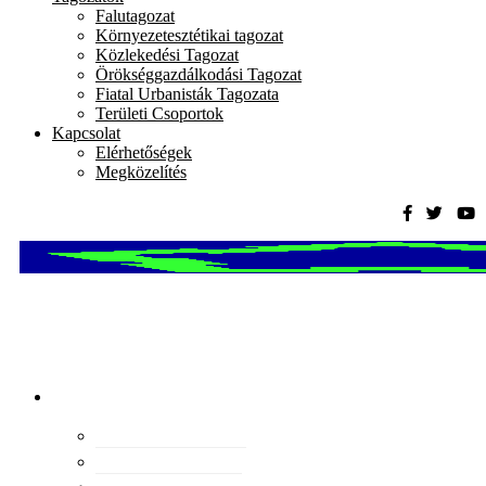
Falutagozat
Környezetesztétikai tagozat
Közlekedési Tagozat
Örökséggazdálkodási Tagozat
Fiatal Urbanisták Tagozata
Területi Csoportok
Kapcsolat
Elérhetőségek
Megközelítés
Magyar
Urbanisztikai
Társaság
tevékenység
Konferenciák
Elismeréseink