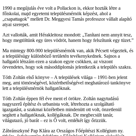
1990 a megújulás éve volt a Pollackon is, ekkor hozták létre a
főiskolai, majd egyetemi településmérnök képzést, ahol a
„csapattagok” mellett Dr. Meggyesi Tamás professzor vállalt alapító
atyai szerepet.
Azt vallották, amit Hérakleitosz mondott: „Tanítani nem annyit tesz,
hogy megtöltünk egy üres vödröt, hanem hogy felszítunk egy tüzet.”
Ma mintegy 800-900 településmérnök van, akik Pécsett végeztek, és
a településügy különböző területén tevékenykednek. Sajnos a
hallgatói létszám ezen a szakon egyre csökken, az viszont
örvendetes, hogy sok másoddiplomás jelentkezik a település szakra.
Tóth Zoltán első könyve – A települések világa – 1991-ben jelent
meg, ami tömörségével, közérthetőségével meghatározó tankönyve
lett a településmérnök hallgatóknak.
Tóth Zoltán éppen fél éve ment el örökre. Zoltán nagytudású
nagyszerű építész és urbanista volt, létrehozta a szolgáltató
igazgatást, a szakmai közéletben mindenütt ott volt, önzetlenül
segített a hallgatóknak, kollégáknak. De megbecsült tanár,
világutazó, jó barát – ez is Ő volt, emlékét így őrizzük.
Zábránszkyné Pap Klára az Országos Főépítészi Kollégium ny.