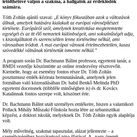
letölthetővé váljon a szakma, a hallgatók az érdeklődők
számára.
Tóth Zoltán ajánló szavai: „
E könyv fókuszában azok a változások
állnak, amelyek hatására kialakult az európai városépítészet
története. Európáról szól, amelynek kreativitása megteremtette
egységét és az itt élő nemzetek különbségeit, ami sokszínűségét adja,
s kiszolgáltatott és szerencsétlen lenne történelme nélkül, ami
városaiban íródott. A mai európai városok értelmezhetetlen, kusza
szövedékké válnának történetük ismerete nélkül.”
A program során Dr. Bachmann Bálint professor, egyetemi tanár, a
BMDI vezetője köszöntötte az online rendezvény résztvevőit.
Kiemelte, hogy az esemény fontos része Dr. Tóth Zoltán
posztumusz emlék-kézirata bemutatásának, amelynek jelen
formában való közreadásában Dr. habil Benkő Melinda PhD
egyetemi docensnek (többféle minőségben is) és dr. Kovács
Katalinnak fontos szerepe volt, köszönet érte.
Dr. Bachmann Bálint utalt személyes emlékeire, hiszen a valamikori
Pollack Mihály Műszaki Főiskola hozta létre az urbanisztikai
képzést, a doktori iskolát, melyeknek Dr. Tóth Zoltán egyik alapítója
volt.
Mély műveltség, szakmai tapasztalat, alázat jellemezte – a
személyiségéhez hozzátartozó pipa illatával. A „nagy öregek