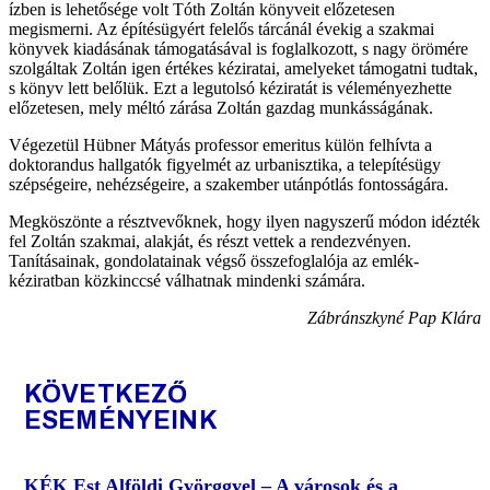
ízben is lehetősége volt Tóth Zoltán könyveit előzetesen
megismerni. Az építésügyért felelős tárcánál évekig a szakmai
könyvek kiadásának támogatásával is foglalkozott, s nagy örömére
szolgáltak Zoltán igen értékes kéziratai, amelyeket támogatni tudtak,
s könyv lett belőlük. Ezt a legutolsó kéziratát is véleményezhette
előzetesen, mely méltó zárása Zoltán gazdag munkásságának.
Végezetül Hübner Mátyás professor emeritus külön felhívta a
doktorandus hallgatók figyelmét az urbanisztika, a telepítésügy
szépségeire, nehézségeire, a szakember utánpótlás fontosságára.
Megköszönte a résztvevőknek, hogy ilyen nagyszerű módon idézték
fel Zoltán szakmai, alakját, és részt vettek a rendezvényen.
Tanításainak, gondolatainak végső összefoglalója az emlék-
kéziratban közkinccsé válhatnak mindenki számára.
Zábránszkyné Pap Klára
KÖVETKEZŐ
ESEMÉNYEINK
KÉK Est Alföldi Györggyel – A városok és a