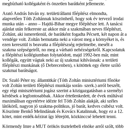
megbízható kollégaként és önzetlen barátként jellemezte.
Arató András István ny. területi/állami főépítész elmondta,
alapvetően Tóth Zoltánnak köszönhető, hogy sok év tervező irodai
munka után – anno – Hajdú-Bihar megye főépítésze lett. A tanácsi
ajánlat után felkereste az akkor már a szakmában neves főépítészt,
Zoltánt, aki ismeretlenül, de barátként fogadta Pécsett, két napon át a
vendége volt. Zoltán bemutatta neki a várost meg a környéket is, és
ezen keresztül is beavatta a főépítészség rejtelmeibe, mesélt a
szakma szépségeiről, no meg a várható nehézségekről. Kapcsolatuk
a főépítészi kollégiumban folytatódott, majd 1992-ben már, mint
kollégák, együtt vágtak neki az új szakmai kihívásnak: a területi
főépítészi munkának (ő Debrecenben), s kötöttek egy életre szóló
szakmai barátságot.
Dr. Szaló Péter ny. államtitkár (Tóth Zoltán minisztériumi főnöke
volt Zoltán területi főépítészi munkája során- szerk.) arról beszélt,
egy régi minisztériumi jogász szerint a közigazgatásban a személyi
kérdések a legfontosabbak. Akkor értetlenkedett, de évek múltával
maximálisan egyetértve idézte fel Tóth Zoltán alakját, aki széles
látókörű, nagyon jó szakma-politikus, jó barát, kedves csibész volt.
Köszönte Benkő Melindának és Kovács Katalinnak, hogy ez a 12.
kötet, mint emlék-kézirat így létrejött, közkinccsé lehetett tenni.
Körmendy Imre a MUT örökös tiszteletbeli elnöke arról szólt, több