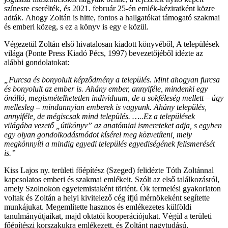
színesre cserélték, és 2021. február 25-én emlék-kéziratként közre
adták. Ahogy Zoltán is hitte, fontos a hallgatókat támogató szakmai
és emberi közeg, s ez a könyv is egy e közül.
Végezetül Zoltán első hivatalosan kiadott könyvéből, A települések
világa (Ponte Press Kiadó Pécs, 1997) bevezetőjéből idézte az
alábbi gondolatokat:
„Furcsa és bonyolult képződmény a település. Mint ahogyan furcsa
és bonyolult az ember is. Ahány ember, annyiféle, mindenki egy
önálló, megismételhetetlen individuum, de a sokféleség mellett – úgy
mellesleg – mindannyian emberek is vagyunk. Ahány település,
annyiféle, de mégiscsak mind település. …..Ez a települések
világába vezető „útikönyv” az anatómiai ismereteket adja, s egyben
egy olyan gondolkodásmódot kísérel meg közvetíteni, mely
megkönnyíti a mindig egyedi település egyediségének felismerését
is.”
Kiss Lajos ny. területi főépítész (Szeged) felidézte Tóth Zoltánnal
kapcsolatos emberi és szakmai emlékeit. Szólt az első találkozásról,
amely Szolnokon egyetemistaként történt. Ők termelési gyakorlaton
voltak és Zoltán a helyi kivitelező cég ifjú mérnökeként segítette
munkájukat. Megemlítette hasznos és emlékezetes külföldi
tanulmányútjaikat, majd oktatói kooperációjukat. Végül a területi
főépítészi korszakukra emlékezett, és Zoltánt nagytudású,