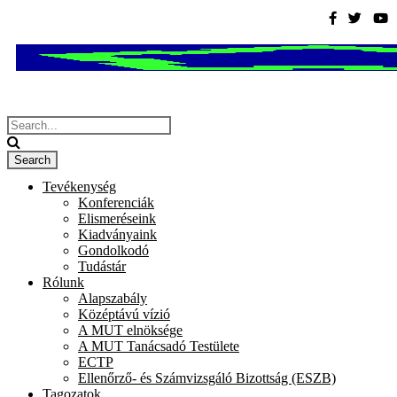
Tevékenység
Konferenciák
Elismeréseink
Kiadványaink
Gondolkodó
Tudástár
Rólunk
Alapszabály
Középtávú vízió
A MUT elnöksége
A MUT Tanácsadó Testülete
ECTP
Ellenőrző- és Számvizsgáló Bizottság (ESZB)
Tagozatok