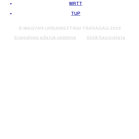
MRTT
TUP
© MAGYAR URBANISZTIKAI TÁRSASÁG 2026
Személyes adatok védelme
Sütik használata