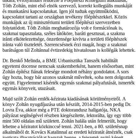
titkára, évfolyamtárs felidézte a Főépítészi Kollégium alakulását,
Tóth Zoltán, mint első elnök szervező, korrekt kollegiális munkáját
és munkatársi kapcsolatukat. Igen jól tudtak együttműködni,
kapcsolatot tartani az országban tevékeny főépítészekkel. Közös
munkájuk az új minisztériumi területi főépítészi szervezetben
folytatódott. Tóth Zoltán meghatározója volt e formációnak is,
szakmai tapasztalata, széles látóköre, baráti gesztusai, a szakma
iránti elkötelezettsége, önzetlensége kivívta a területi főépítészek
iránta való tiszteletét. Szerencsésnek érzi magát, hogy a szakmai
barátságon túl Zoltánnal évtizedekig hivatalosan is kollégák lehettek.
Dr. Benkő Melinda, a BME Urbanisztika Tanszék habilitált
egyetemi docense nemcsak szakemberként, hanem elsősorban, mint
Zoltán építész fiának felesége mondott néhány gondolatot. A sors
úgy hozta, hogy bár azonos szakmát műveltek, soha nem dolgoztak
együtt. Figyelemmel kísérték egymás szakmai pályafutását, ismerték
egymás könyveit, utazásait.
Majd szólt Zoltán emlék-kézirata kiadásának körülményeiről. A
könyv Zoltán nyugdíjazása után készült, 2014-2015-ben pedig Dr.
Lovra Éva, akkor még a PTE doktorandusz hallgatója, NKA
pályázat segítségével részben kiegészítette, lektorálta, így egy több
mint 500 oldalas mű született. Zoltán halála után felmerült, hogy
lehetne a kéziratot közkinccsé tenni. 2021-ben, a 80. születésnap
alkalmából dr. Kovács Katalinnal az eredeti kéziratát átnézték, csak
jogtiszta illusztrációkat hagytak benne, a fejezetek nyitó képeit