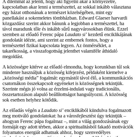
A dilemmát az jelenti, hogy aki figyelni akar a környezetre,
kapcsolatban akar lenni a természettel, az sokkal inkább választana
egy házat otthonának a természet közelségében, mint egy
panellakást a sokemeletes tömbházban. Edward Glaeser harvardi
közgazdász szerint akkor bánunk a legjobban a természettel, ha
távol maradunk tőle és inkább sűrű nagyvárosokban élünk. Ezzel
szemben az előadó Ferenc pápa
Laudato si’
kezdetű enciklikájának
gondolatát idézte, ami szerint az embernek fontos, hogy a
természettel fizikai kapcsolata legyen. Az önmérséklet, a
takarékosság, a visszafogottság jelenthet valamiféle áthidaló
megoldást.
A közösségre kitérve az előadó elmondta, hogy korunkban túl sok
mindenre használjuk a közösség kifejezést, példaként kiemelve a
„közösségi média” fogalmát: egymástól távol élő, a kommunikációs
csatornákon összekapcsolt egyéneket is közösségnek tekintjük.
Szerinte mégis jó volna az érzelmi-indulati vagy tradicionális,
összetartozáson alapuló beállítottságot hangsúlyozni. A közösség
sok esetben helyhez kötődik.
Az előadás végén a
Laudato si’
enciklikából kiindulva fogalmazott
meg motiváló gondolatokat: ha a városfejlesztést úgy tekintjük –
ahogyan Ferenc pápa fogalmaz –, mint a világ gondozásának egy
formáját egy adott térben, akkor a spiritualitásból fakadó motivációk
folyamatos energiát adhatnak ahhoz, hogy szenvedélyes