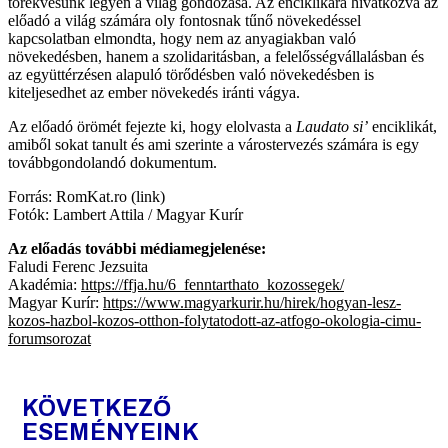
törekvésünk legyen a világ gondozása. Az enciklikára hivatkozva az
előadó a világ számára oly fontosnak tűnő növekedéssel
kapcsolatban elmondta, hogy nem az anyagiakban való
növekedésben, hanem a szolidaritásban, a felelősségvállalásban és
az együttérzésen alapuló törődésben való növekedésben is
kiteljesedhet az ember növekedés iránti vágya.
Az előadó örömét fejezte ki, hogy elolvasta a
Laudato si’
enciklikát,
amiből sokat tanult és ami szerinte a várostervezés számára is egy
továbbgondolandó dokumentum.
Forrás: RomKat.ro (link)
Fotók: Lambert Attila / Magyar Kurír
Az előadás további médiamegjelenése:
Faludi Ferenc Jezsuita
Akadémia:
https://ffja.hu/6_fenntarthato_kozossegek/
Magyar Kurír:
https://www.magyarkurir.hu/hirek/hogyan-lesz-
kozos-hazbol-kozos-otthon-folytatodott-az-atfogo-okologia-cimu-
forumsorozat
KÖVETKEZŐ
ESEMÉNYEINK