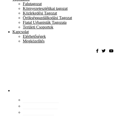
Falutagozat
Környezetesztétikai tagozat
Közlekedési Tagozat
Örökséggazdálkodási Tagozat
Fiatal Urbanisták Tagozata
Területi Csoportok
Kapcsolat
Elérhetőségek
Megközelítés
Magyar
Urbanisztikai
Társaság
tevékenység
Konferenciák
Elismeréseink
Kiadványaink