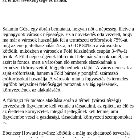
az ember tevékenysége és hatása.
Salamin Géza egy ábrán bemutatta, hogyan nőt a népesség, illetve a
legnagyobb városok népessége. Ez a növekedés oda vezetett, hogy
ma már a városok használják fel a természeti erőforrások 75%-át,
míg az energiafelhasználás 2/3-a, a GDP 80%-a a városokhoz
kötődik, miközben a városok a Föld felszínének csupán 3-4%-át
fedik. A Föld népességének több mint fele már városokban él, ami
azért is fontos, mert a városban élő emberek elszakadnak a
természeti környezettől, függetlenednek a tájtól. A város nemcsak a
saját erőforrásait, hanem a Föld bármely pontjáról származó
erőforrásokat használja. A városok, mint a fogyasztás és termelés
legfőbb helyszínei felelőséggel tartoznak a világ egészének,
környezetének az alakulásáért.
A földrajzi tér tudatos alakítása során a térbeli (városi-térségi)
tervezésnek figyelembe kell vennie a társadalmi, az épített, az élő és
az élettelen környezetet, integrált jellegűnek kell lennie, ami
figyelembe veszi a gazdasági, társadalmi, környezeti szempontokat
is.
Ebenezer Howard nevéhez kötődik a máig meghatározó tervezési