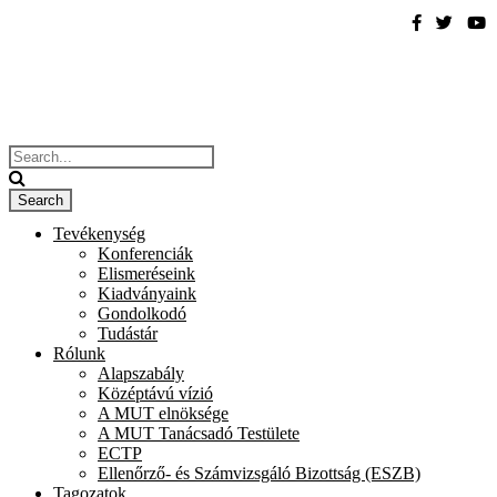
Tevékenység
Konferenciák
Elismeréseink
Kiadványaink
Gondolkodó
Tudástár
Rólunk
Alapszabály
Középtávú vízió
A MUT elnöksége
A MUT Tanácsadó Testülete
ECTP
Ellenőrző- és Számvizsgáló Bizottság (ESZB)
Tagozatok