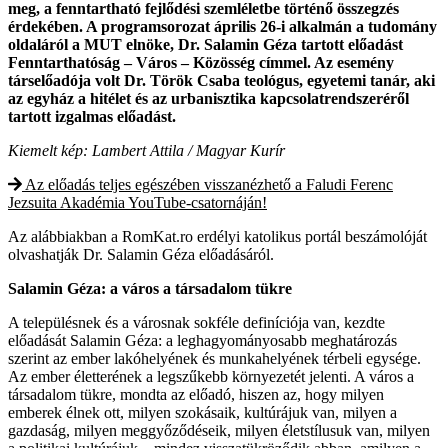
meg, a fenntartható fejlődési szemléletbe történő összegzés
érdekében. A programsorozat április 26-i alkalmán a tudomány
oldaláról a MUT elnöke, Dr. Salamin Géza tartott előadást
Fenntarthatóság – Város – Közösség címmel. Az esemény
társelőadója volt Dr. Török Csaba teológus, egyetemi tanár, aki
az egyház a hitélet és az urbanisztika kapcsolatrendszeréről
tartott izgalmas előadást.
Kiemelt kép: Lambert Attila / Magyar Kurír
Az előadás teljes egészében visszanézhető a Faludi Ferenc
Jezsuita Akadémia YouTube-csatornáján!
Az alábbiakban a RomKat.ro erdélyi katolikus portál beszámolóját
olvashatják Dr. Salamin Géza előadásáról.
Salamin Géza: a város a társadalom tükre
A településnek és a városnak sokféle definíciója van, kezdte
előadását Salamin Géza: a leghagyományosabb meghatározás
szerint az ember lakóhelyének és munkahelyének térbeli egysége.
Az ember életterének a legszűkebb környezetét jelenti. A város a
társadalom tükre, mondta az előadó, hiszen az, hogy milyen
emberek élnek ott, milyen szokásaik, kultúrájuk van, milyen a
gazdaság, milyen meggyőződéseik, milyen életstílusuk van, milyen