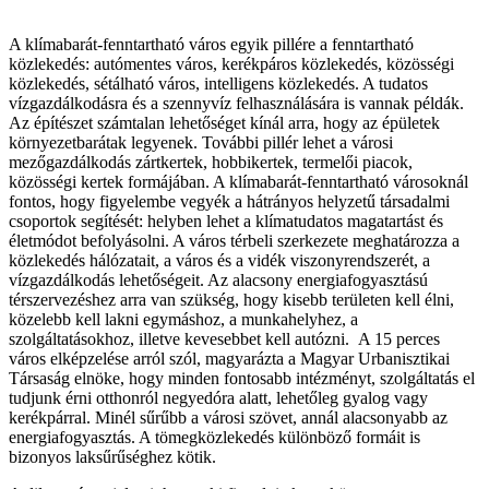
A klímabarát-fenntartható város egyik pillére a fenntartható
közlekedés: autómentes város, kerékpáros közlekedés, közösségi
közlekedés, sétálható város, intelligens közlekedés. A tudatos
vízgazdálkodásra és a szennyvíz felhasználására is vannak példák.
Az építészet számtalan lehetőséget kínál arra, hogy az épületek
környezetbarátak legyenek. További pillér lehet a városi
mezőgazdálkodás zártkertek, hobbikertek, termelői piacok,
közösségi kertek formájában. A klímabarát-fenntartható városoknál
fontos, hogy figyelembe vegyék a hátrányos helyzetű társadalmi
csoportok segítését: helyben lehet a klímatudatos magatartást és
életmódot befolyásolni. A város térbeli szerkezete meghatározza a
közlekedés hálózatait, a város és a vidék viszonyrendszerét, a
vízgazdálkodás lehetőségeit. Az alacsony energiafogyasztású
térszervezéshez arra van szükség, hogy kisebb területen kell élni,
közelebb kell lakni egymáshoz, a munkahelyhez, a
szolgáltatásokhoz, illetve kevesebbet kell autózni. A 15 perces
város elképzelése arról szól, magyarázta a Magyar Urbanisztikai
Társaság elnöke, hogy minden fontosabb intézményt, szolgáltatás el
tudjunk érni otthonról negyedóra alatt, lehetőleg gyalog vagy
kerékpárral. Minél sűrűbb a városi szövet, annál alacsonyabb az
energiafogyasztás. A tömegközlekedés különböző formáit is
bizonyos laksűrűséghez kötik.