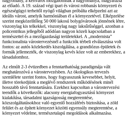
hagyomány, a kertváros mozgalomnak a hagyománya, magyarázta
az előadó. A 19. század végi ipari és városi robbanás környezeti és
egészségügyi terheitől nyögő világban próbálta elképzelni azt az
ideális várost, amelyik harmóniában él a környezetével. Elképzelése
szerint megközelítőleg 50 000 lakosú bolygóvárosok jönnének létre,
viszonylag kis telkekkel, viszonylag nagy laksűrűséggel, azonban a
policentrikus jellegéből adódóan nagyon közeli kapcsolatban a
természettel és a mezőgazdasági területekkel. A „modernista”
funkcionalista várostervezésnél a funkciók térbeli elválasztása volt
fontos: az autós közlekedés kiszolgálása, a grandiózus épületek és
formák jellemezték, de viszonylag kevés köze volt az emberekhez, a
társadalomhoz.
Az elmúlt 2-3 évtizedben a fenntarthatóság paradigmája vált
meghatározóvá a várostervezésben. Az ökologikus tervezés
szemlélete szerint fontos, hogy fogyasszunk kevesebbet, helyit,
illetve törekedjünk a meglévő rendszerek működésének minél
hosszabb távú fenntartására. Ezekhez kapcsoltan a várostervezési
teendők a következők: alacsony energiafogyasztású környezet
kialakítása, társadalmi igazságosság megteremtése,
közszolgáltatásokhoz való egyenlő hozzáférés biztosítása, a zöld
felület és az épített környezet közötti egyensúly megteremtése, a
környezet védelme, természetalapú megoldások alkalmazása.