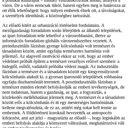
a politikai kultúrájuk – mindez visszatükröződik abban, amilyen a
város. De a város nemcsak tükör, hanem egyben meg is határozza az
ott élők lehetőségeit: hogy milyen emberek élnek ott, a távolságokat,
a személyek identitását, a közösséghez tartozását.
Az előadó kitért az urbanizáció történelmi fordulataira. A
mezőgazdasági forradalom során létrejöttek az állandó települések,
az ipari forradalom tette lehetővé a városrobbanást, illetve az
információs forradalom globális városrendszerhez vezetett. A
preindusztriális fázisban gyenge kölcsönhatás volt természet és
társadalom között, amire egyfajta természetes harmónia volt
jellemző. Az alapvető motiváció ekkor az volt, hogy az ember
védelmet próbált építeni a természet veszélyes erőivel szemben: a
hidegtől, esőtől, vadaktól próbálta védeni magát. Az indusztriális
fázisban a természet és a társadalom között egy kiegyensúlyozott
kölcsönhatás alakult ki, a gyorsan iparosodó települések robbanása
egyfajta diszharmóniát teremtett. A posztindusztriális fázisban a
természet minden elemét befolyásolják az emberi tevékenységek, de
nem tudatosan, hanem a gazdaság, az ipar, a fogyasztás, a
közlekedés mellékhatásai jelennek meg. A természet és a társadalom
között erős a kölcsönhatás és itt egy mesterséges harmóniának
kellene megvalósulnia, de ez az, amiért még sokat kell tennie az
embernek. A földtörténeti koroknál bevezették az antropocén
kifejezést, ami azt jelzi – magyarázta az előadó –, hogy leginkább az
emberi befolyás alakítja a környezet változásait, meghatározóvá vált