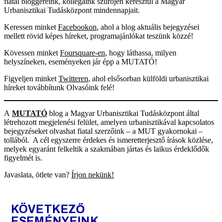
fiatal bloggereink, kollégáink szűrőjén keresztül a Magyar
Urbanisztikai Tudásközpont mindennapjait.
Keressen minket
Facebookon
, ahol a blog aktuális bejegyzései
mellett rövid képes híreket, programajánlókat teszünk közzé!
Kövessen minket
Foursquare-en
, hogy láthassa, milyen
helyszíneken, eseményeken jár épp a MUTATÓ!
Figyeljen minket
Twitteren
, ahol elsősorban külföldi urbanisztikai
híreket továbbítunk Olvasóink felé!
A
MUTATÓ
blog a Magyar Urbanisztikai Tudásközpont által
létrehozott megjelenési felület, amelyen urbanisztikával kapcsolatos
bejegyzéseket olvashat fiatal szerzőink – a MUT gyakornokai –
tollából. A cél egyszerre érdekes és ismeretterjesztő írások közlése,
melyek egyaránt felkeltik a szakmában jártas és laikus érdeklődők
figyelmét is.
Javaslata, ötlete van?
Írjon nekünk!
KÖVETKEZŐ
ESEMÉNYEINK