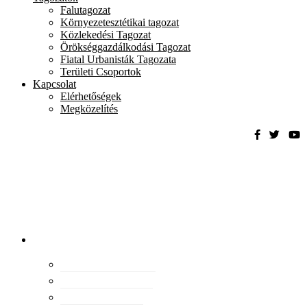
Falutagozat
Környezetesztétikai tagozat
Közlekedési Tagozat
Örökséggazdálkodási Tagozat
Fiatal Urbanisták Tagozata
Területi Csoportok
Kapcsolat
Elérhetőségek
Megközelítés
Magyar
Urbanisztikai
Társaság
tevékenység
Konferenciák
Elismeréseink
Kiadványaink