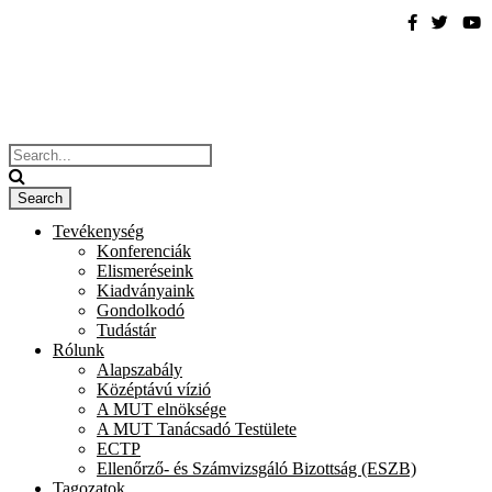
Tevékenység
Konferenciák
Elismeréseink
Kiadványaink
Gondolkodó
Tudástár
Rólunk
Alapszabály
Középtávú vízió
A MUT elnöksége
A MUT Tanácsadó Testülete
ECTP
Ellenőrző- és Számvizsgáló Bizottság (ESZB)
Tagozatok