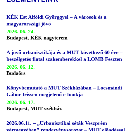
KÉK Est Alföldi Györggyel – A városok és a
magyarországi jövő
2026. 06. 24.
Budapest, KÉK nagyterem
A jövő urbanisztikája és a MUT következő 60 éve –
beszélgetés fiatal szakemberekkel a LOMB Feszten
2026. 06. 12.
Budaörs
Könyvbemutató a MUT Székházában – Locsmándi
Gábor frissen megjelenő e-bookja
2026. 06. 17.
Budapest, MUT székház
2026.06.11. – „Urbanisztikai séták Veszprém
vármegyében” rendezvénysorozat – MUT előadással