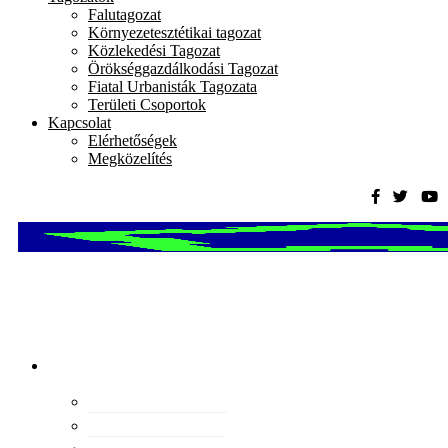
Falutagozat
Környezetesztétikai tagozat
Közlekedési Tagozat
Örökséggazdálkodási Tagozat
Fiatal Urbanisták Tagozata
Területi Csoportok
Kapcsolat
Elérhetőségek
Megközelítés
Magyar
Urbanisztikai
Társaság
tevékenység
Konferenciák
Elismeréseink