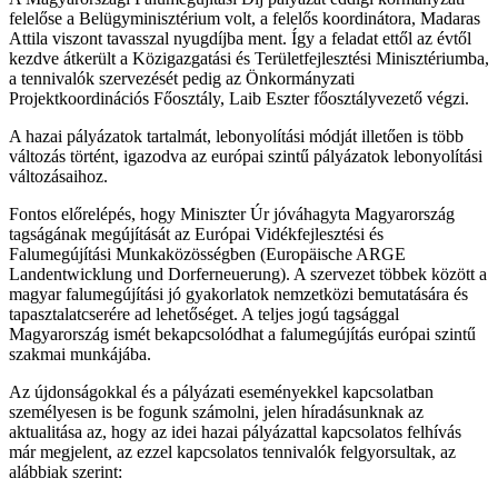
felelőse a Belügyminisztérium volt, a felelős koordinátora, Madaras
Attila viszont tavasszal nyugdíjba ment. Így a feladat ettől az évtől
kezdve átkerült a Közigazgatási és Területfejlesztési Minisztériumba,
a tennivalók szervezését pedig az Önkormányzati
Projektkoordinációs Főosztály, Laib Eszter főosztályvezető végzi.
A hazai pályázatok tartalmát, lebonyolítási módját illetően is több
változás történt, igazodva az európai szintű pályázatok lebonyolítási
változásaihoz.
Fontos előrelépés, hogy Miniszter Úr jóváhagyta Magyarország
tagságának megújítását az Európai Vidékfejlesztési és
Falumegújítási Munkaközösségben (Europäische ARGE
Landentwicklung und Dorferneuerung). A szervezet többek között a
magyar falumegújítási jó gyakorlatok nemzetközi bemutatására és
tapasztalatcserére ad lehetőséget. A teljes jogú tagsággal
Magyarország ismét bekapcsolódhat a falumegújítás európai szintű
szakmai munkájába.
Az újdonságokkal és a pályázati eseményekkel kapcsolatban
személyesen is be fogunk számolni, jelen híradásunknak az
aktualitása az, hogy az idei hazai pályázattal kapcsolatos felhívás
már megjelent, az ezzel kapcsolatos tennivalók felgyorsultak, az
alábbiak szerint: