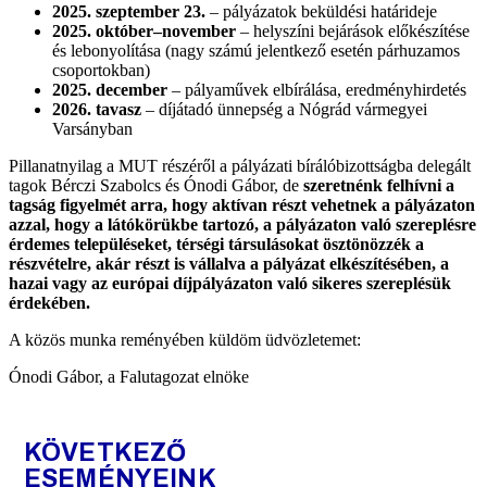
2025. szeptember 23.
– pályázatok beküldési határideje
2025. október–november
– helyszíni bejárások előkészítése
és lebonyolítása (nagy számú jelentkező esetén párhuzamos
csoportokban)
2025. december
– pályaművek elbírálása, eredményhirdetés
2026. tavasz
– díjátadó ünnepség a Nógrád vármegyei
Varsányban
Pillanatnyilag a MUT részéről a pályázati bírálóbizottságba delegált
tagok Bérczi Szabolcs és Ónodi Gábor, de
szeretnénk felhívni a
tagság figyelmét arra, hogy aktívan részt vehetnek a pályázaton
azzal, hogy a látókörükbe tartozó, a pályázaton való szereplésre
érdemes településeket, térségi társulásokat ösztönözzék a
részvételre, akár részt is vállalva a pályázat elkészítésében, a
hazai vagy az európai díjpályázaton való sikeres szereplésük
érdekében.
A közös munka reményében küldöm üdvözletemet:
Ónodi Gábor, a Falutagozat elnöke
KÖVETKEZŐ
ESEMÉNYEINK