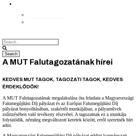
kapcsolat
Elérhetőségek
Megközelítés
A MUT Falutagozatának hírei
KEDVES MUT TAGOK, TAGOZATI TAGOK, KEDVES
ÉRDEKLŐDŐK!
A MUT Falutagozatának megalakulása óta feladata a Magyarországi
Falumegújítási Díj pályázat és az Európai Falumegújítási Díj
pályázat bonyolításában, szakértői munkájában, a pályaművek
zsűrizésében való tevékeny részvétel. A tagozatnak ez a munkája
folytatódik, némileg megváltozott keretek között, erről szeretnék hírt
adni.
A Magyarországi Falumegújítási Díj pályázat eddigi kormányzati