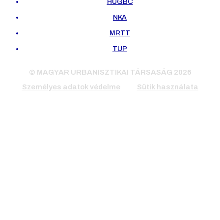
HUGBC
NKA
MRTT
TUP
© MAGYAR URBANISZTIKAI TÁRSASÁG 2026
Személyes adatok védelme
Sütik használata