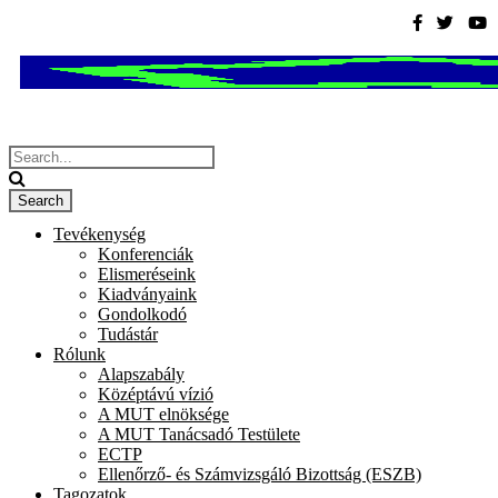
Tevékenység
Konferenciák
Elismeréseink
Kiadványaink
Gondolkodó
Tudástár
Rólunk
Alapszabály
Középtávú vízió
A MUT elnöksége
A MUT Tanácsadó Testülete
ECTP
Ellenőrző- és Számvizsgáló Bizottság (ESZB)
Tagozatok