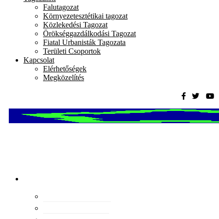
Falutagozat
Környezetesztétikai tagozat
Közlekedési Tagozat
Örökséggazdálkodási Tagozat
Fiatal Urbanisták Tagozata
Területi Csoportok
Kapcsolat
Elérhetőségek
Megközelítés
Magyar
Urbanisztikai
Társaság
tevékenység
Konferenciák
Elismeréseink