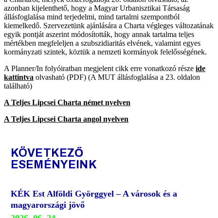
azonban kijelenthető, hogy a Magyar Urbanisztikai Társaság
állásfoglalása mind terjedelmi, mind tartalmi szempontból
kiemelkedő. Szervezetünk ajánlására a Charta végleges változatának
egyik pontját aszerint módosították, hogy annak tartalma teljes
mértékben megfeleljen a szubszidiaritás elvének, valamint egyes
kormányzati szintek, köztük a nemzeti kormányok felelősségének.
A Planner/In folyóiratban megjelent cikk erre vonatkozó része
ide
kattintva
olvasható (PDF) (A MUT állásfoglalása a 23. oldalon
található)
A Teljes Lipcsei Charta német nyelven
A Teljes Lipcsei Charta angol nyelven
KÖVETKEZŐ
ESEMÉNYEINK
KÉK Est Alföldi Györggyel – A városok és a
magyarországi jövő