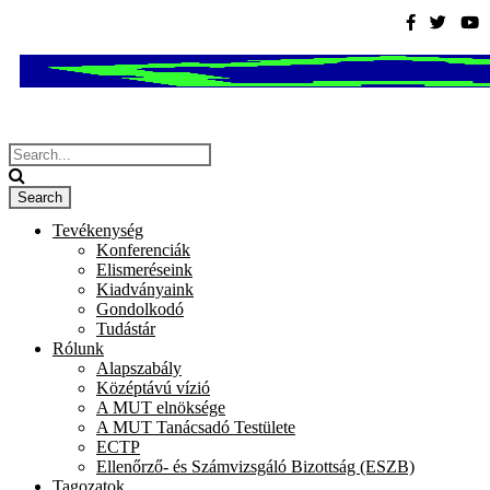
Tevékenység
Konferenciák
Elismeréseink
Kiadványaink
Gondolkodó
Tudástár
Rólunk
Alapszabály
Középtávú vízió
A MUT elnöksége
A MUT Tanácsadó Testülete
ECTP
Ellenőrző- és Számvizsgáló Bizottság (ESZB)
Tagozatok