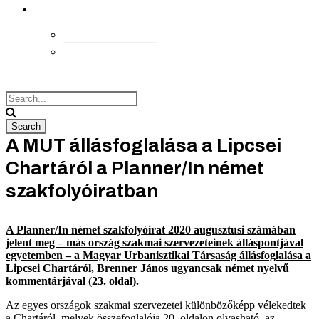
kapcsolat
Elérhetőségek
Megközelítés
A MUT állásfoglalása a Lipcsei
Chartáról a Planner/In német
szakfolyóiratban
A Planner/In német szakfolyóirat 2020 augusztusi számában
jelent meg – más ország szakmai szervezeteinek álláspontjával
egyetemben – a Magyar Urbanisztikai Társaság állásfoglalása a
Lipcsei Chartáról, Brenner János ugyancsak német nyelvű
kommentárjával (23. oldal).
Az egyes országok szakmai szervezetei különbözőképp vélekedtek
a Chartáról, melyek összefoglalója 20. oldalon olvasható, az