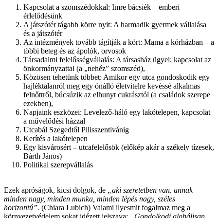
Kapcsolat a szomszédokkal: Imre bácsiék – emberi
érlelődésünk
A játszótér tágabb körre nyit: A harmadik gyermek vállalása
és a játszótér
Az intézmények tovább tágítják a kört: Mama a kórházban – a
többi beteg és az ápolók, orvosok
Társadalmi felelősségvállalás: A társasház ügyei; kapcsolat az
önkormányzattal (a „nehéz” szomszéd),
Közösen tehetünk többet: Amikor egy utca gondoskodik egy
hajléktalanról meg egy önálló életvitelre kevéssé alkalmas
felnőttről, búcsúzik az elhunyt cukrásztól (a családok szerepe
ezekben),
Napjaink eszközei: Levelező-háló egy lakótelepen, kapcsolat
a művelődési házzal
Utcabál Szegedtől Pilisszentivánig
Kerítés a lakótelepen
Egy kisvárosért – utcafelelősök (előkép akár a székely tízesek,
Bárth János)
Politikai szerepvállalás
Ezek apróságok, kicsi dolgok, de
„aki szeretetben van, annak
minden nagy, minden munka, minden lépés nagy, széles
horizontú”.
(Chiara Lubich) Valami ilyesmit fogalmaz meg a
környezetvédelem sokat idézett jelszava:
„Gondolkodj globálisan,