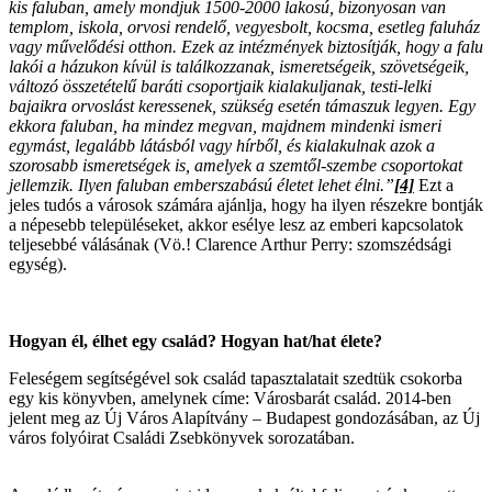
kis faluban, amely mondjuk 1500-2000 lakosú, bizonyosan van
templom, iskola, orvosi rendelő, vegyesbolt, kocsma, esetleg faluház
vagy művelődési otthon. Ezek az intézmények biztosítják, hogy a falu
lakói a házukon kívül is találkozzanak, ismeretségeik, szövetségeik,
változó összetételű baráti csoportjaik kialakuljanak, testi-lelki
bajaikra orvoslást keressenek, szükség esetén támaszuk legyen. Egy
ekkora faluban, ha mindez megvan, majdnem mindenki ismeri
egymást, legalább látásból vagy hírből, és kialakulnak azok a
szorosabb ismeretségek is, amelyek a szemtől-szembe csoportokat
jellemzik. Ilyen faluban emberszabású életet lehet élni.”
[4]
Ezt a
jeles tudós a városok számára ajánlja, hogy ha ilyen részekre bontják
a népesebb településeket, akkor esélye lesz az emberi kapcsolatok
teljesebbé válásának (Vö.! Clarence Arthur Perry: szomszédsági
egység).
Hogyan él, élhet egy család? Hogyan hat/hat élete?
Feleségem segítségével sok család tapasztalatait szedtük csokorba
egy kis könyvben, amelynek címe: Városbarát család. 2014-ben
jelent meg az Új Város Alapítvány – Budapest gondozásában, az Új
város folyóirat Családi Zsebkönyvek sorozatában.