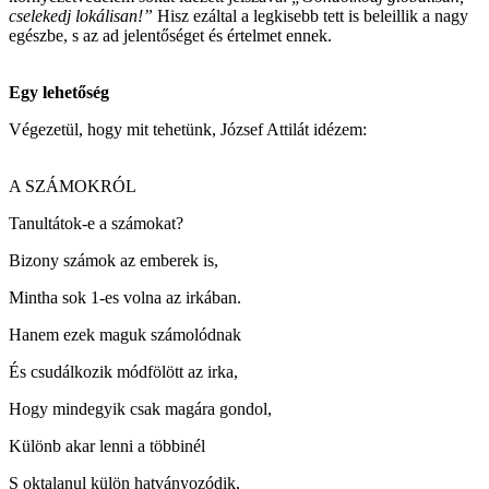
cselekedj lokálisan!”
Hisz ezáltal a legkisebb tett is beleillik a nagy
egészbe, s az ad jelentőséget és értelmet ennek.
Egy lehetőség
Végezetül, hogy mit tehetünk, József Attilát idézem:
A SZÁMOKRÓL
Tanultátok-e a számokat?
Bizony számok az emberek is,
Mintha sok 1-es volna az irkában.
Hanem ezek maguk számolódnak
És csudálkozik módfölött az irka,
Hogy mindegyik csak magára gondol,
Különb akar lenni a többinél
S oktalanul külön hatványozódik,