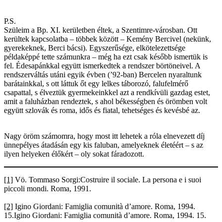
P.S.
Szüleim a Bp. XI. kerületben éltek, a Szentimre-városban. Ott
kerültek kapcsolatba – többek között – Kemény Bercivel (nekünk,
gyerekeknek, Berci bácsi). Egyszerűsége, elkötelezettsége
példaképpé tette számunkra – még ha ezt csak később ismertük is
fel. Édesapánkkal együtt ismerkedtek a rendszer börtöneivel. A
rendszerváltás utáni egyik évben (’92-ban) Bercelen nyaraltunk
barátainkkal, s ott láttuk őt egy lelkes táborozó, falufelmérő
csapattal, s élveztük gyermekeinkkel azt a rendkívüli gazdag estet,
amit a faluházban rendeztek, s ahol békességben és örömben volt
együtt szlovák és roma, idős és fiatal, tehetséges és kevésbé az.
Nagy öröm számomra, hogy most itt lehetek a róla elnevezett díj
ünnepélyes átadásán egy kis faluban, amelyeknek életéért – s az
ilyen helyeken élőkért – oly sokat fáradozott.
[1]
Vö. Tommaso Sorgi:Costruire il sociale. La persona e i suoi
piccoli mondi. Roma, 1991.
[2]
Igino Giordani: Famiglia comunità d’amore. Roma, 1994.
15.Igino Giordani: Famiglia comunità d’amore. Roma, 1994. 15.