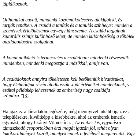
táplálkoznak.
Otthonukat együtt, mindenki közreműködésével alakítják ki, és
tartják rendben. A család a tanítás és a tanulás színhelye: minden a
személyek érlelődésének egy-egy láncszeme. A család tagjainak
kulturális szintje különböző lehet, de minden különbözőség a többiek
gazdagodására szolgálhat.
A kommunikáció is természetes a családban: mindenki részesedik
mindenben, mindenki megosztja a másikkal, amije van.
A családoknak annyira tökéletesen kell betölteniük hivatásukat,
hogy életmódjuk révén átadhassák saját értékeiket mindenkinek, s
ezáltal példakép lehessenek az emberiség nagy családja
számára.”
[3]
Ha igaz ez a társadalom egészére, még mennyivel inkább igaz ez a
településekre, kiváltképp a kisebbekre, ahol az emberek ismerik
egymást, ahogy Csányi Vilmos írja:
„Az ember kis, egymásra
támaszkodó csoportokban érzi magát igazán jól, tehát olyan
lakókörülmények között, amelyek ennek a feltételét megteremtik. Egy