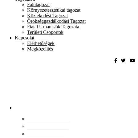
Falutagozat
Környezetesztétikai tagozat
Közlekedési Tagozat
Örökséggazdálkodási Tagozat
Fiatal Urbanisták Tagozata
Területi Csoportok
Kapcsolat
Elérhetőségek
Megközelítés
Magyar
Urbanisztikai
Társaság
tevékenység
Konferenciák
Elismeréseink
Kiadványaink