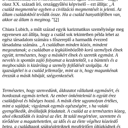
olasz XX. századi író, országgyűlési képviselő – ezt állítja:
„A
család megmentése egyben a civilizáció megmentését is jelenti. Az
állam családokból tevődik össze. Ha a család hanyatlófélben van,
akkor az állam is meginog.”
[2]
Chiara Lubich, a múlt század egyik karizmatikus személyisége meg
egyenesen azt állítja, hogy a család sok tekintetben példa lehet az
egész társadalom számára s főszereplő a harmadik évezred
társadalma számára.
„A családban minden közös, mindent
megosztanak; a családban a legkülönbözőbb korú személyek élnek
együtt, természetes, hogy a másikért élnek és szeretik egymást. A
nevelés is spontán zajló folyamat a kezdetektől, s a büntetés és a
megbocsátás is kizárólag a személy fejlődését szolgálja. Az
igazságtétel is a család jellemzője, mint az is, hogy magunkénak
érezzük a másik hibáját, szégyenkezését.
Természetes, hogy szenvedünk, áldozatot vállalunk egymásért, és
hordozzuk egymás terheit. Az ember önkéntelenül is együtt érez
családjával és hűséges hozzá. A másik élete ugyanolyan értékes,
mint a sajátjuk; vigyáznak egymás egészségére, s ha valaki
gyengélkedik, átvállalják feladatait. A család az a természetes közeg,
ahol elkezdődik és lezárul az élet. Itt talál megértésre, szeretetre és
törődésre a magatehetetlen, az idős és az élete végéhez közeledő
beteg. a családtagok szükségleteiknek megfelelően öltözködnek és