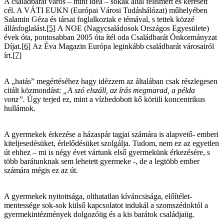
A családbarát város – mint idea – sokak által felismert és keresett
cél. A VÁTI EUKN (Európai Városi Tudáshálózat) műhelyében
Salamin Géza és társai foglalkoztak e témával, s tettek közzé
állásfoglalást.
[5]
A NOE (Nagycsaládosok Országos Egyesülete)
évek óta, pontosabban 2005 óta ítél oda Családbarát Önkormányzat
Díjat.
[6]
Az Éva Magazin Európa leginkább családbarát városairól
írt.
[7]
A „hatás” megértéséhez hagy idézzem az általában csak részlegesen
citált közmondást:
„A szó elszáll, az írás megmarad, a példa
vonz”.
Úgy terjed ez, mint a vízbedobott kő körüli koncentrikus
hullámok.
A gyermekek érkezése a házaspár tagjai számára is alapvető- emberi
kiteljesedésüket, érlelődésüket szolgálja. Tudom, nem ez az egyetlen
út ehhez – mi is négy évet vártunk első gyermekünk érkezésére, s
több barátunknak sem lehetett gyermeke -, de a legtöbb ember
számára mégis ez az út.
A gyermekek nyitottsága, olthatatlan kíváncsisága, előítélet-
mentessége sok-sok külső kapcsolatot indukál a szomszédoktól a
gyermekintézmények dolgozóiig és a kis barátok családjaiig.