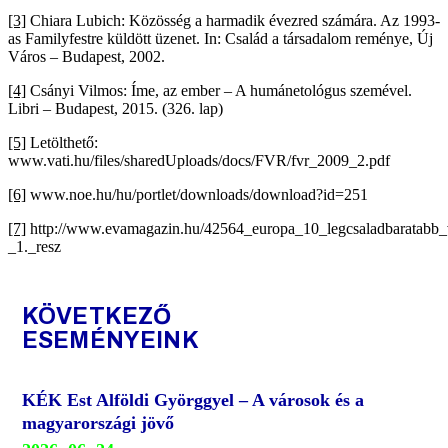
[3]
Chiara Lubich: Közösség a harmadik évezred számára. Az 1993-
as Familyfestre küldött üzenet. In: Család a társadalom reménye, Új
Város – Budapest, 2002.
[4]
Csányi Vilmos: Íme, az ember – A humánetológus szemével.
Libri – Budapest, 2015. (326. lap)
[5]
Letölthető:
www.vati.hu/files/sharedUploads/docs/FVR/fvr_2009_2.pdf
[6]
www.noe.hu/hu/portlet/downloads/download?id=251
[7]
http://www.evamagazin.hu/42564_europa_10_legcsaladbaratabb_
_1._resz
KÖVETKEZŐ
ESEMÉNYEINK
KÉK Est Alföldi Györggyel – A városok és a
magyarországi jövő