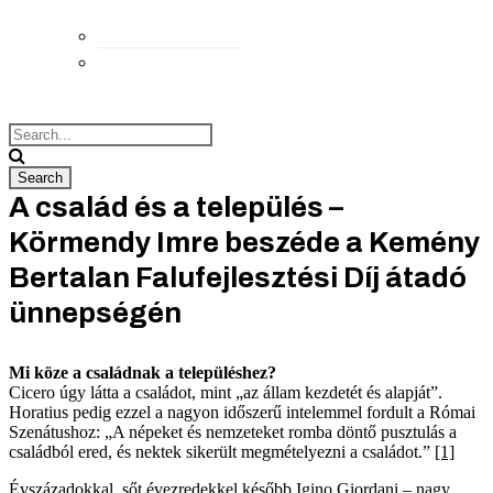
Elérhetőségek
Megközelítés
A család és a település –
Körmendy Imre beszéde a Kemény
Bertalan Falufejlesztési Díj átadó
ünnepségén
Mi köze a családnak a településhez?
Cicero úgy látta a családot, mint „az állam kezdetét és alapját”.
Horatius pedig ezzel a nagyon időszerű intelemmel fordult a Római
Szenátushoz: „A népeket és nemzeteket romba döntő pusztulás a
családból ered, és nektek sikerült megmételyezni a családot.”
[1]
Évszázadokkal, sőt évezredekkel később Igino Giordani – nagy,