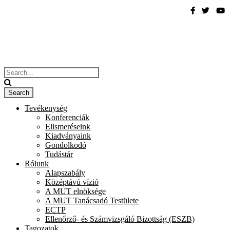
Tevékenység
Konferenciák
Elismeréseink
Kiadványaink
Gondolkodó
Tudástár
Rólunk
Alapszabály
Középtávú vízió
A MUT elnöksége
A MUT Tanácsadó Testülete
ECTP
Ellenőrző- és Számvizsgáló Bizottság (ESZB)
Tagozatok