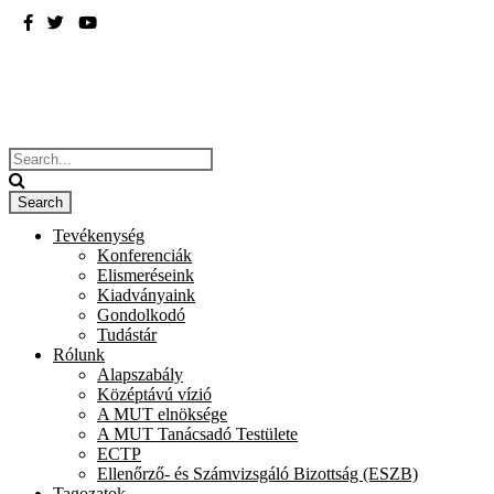
BME
ÉPÍTÉSZMÉRNÖKI KAR
Tevékenység
Konferenciák
Elismeréseink
Kiadványaink
Gondolkodó
Tudástár
Rólunk
Alapszabály
Középtávú vízió
A MUT elnöksége
A MUT Tanácsadó Testülete
ECTP
Ellenőrző- és Számvizsgáló Bizottság (ESZB)
Tagozatok