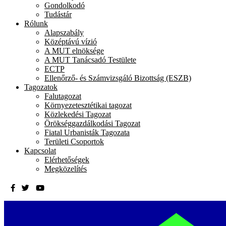
Gondolkodó
Tudástár
Rólunk
Alapszabály
Középtávú vízió
A MUT elnöksége
A MUT Tanácsadó Testülete
ECTP
Ellenőrző- és Számvizsgáló Bizottság (ESZB)
Tagozatok
Falutagozat
Környezetesztétikai tagozat
Közlekedési Tagozat
Örökséggazdálkodási Tagozat
Fiatal Urbanisták Tagozata
Területi Csoportok
Kapcsolat
Elérhetőségek
Megközelítés