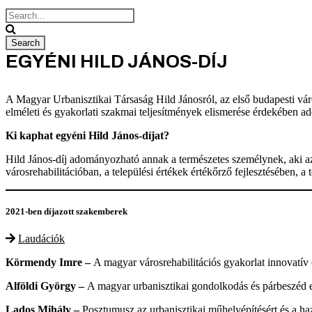
EGYÉNI HILD JÁNOS-DÍJ
A Magyar Urbanisztikai Társaság Hild Jánosról, az első budapesti város
elméleti és gyakorlati szakmai teljesítmények elismerése érdekében 
Ki kaphat egyéni Hild János-díjat?
Hild János-díj adományozható annak a természetes személynek, aki az ur
városrehabilitációban, a települési értékek értékőrző fejlesztésében,
2021-ben díjazott szakemberek
Laudációk
Körmendy Imre –
A magyar városrehabilitációs gyakorlat innovatív
Alföldi György –
A magyar urbanisztikai gondolkodás és párbeszéd 
Lados Mihály –
Posztumusz az urbanisztikai műhelyépítésért és a haz