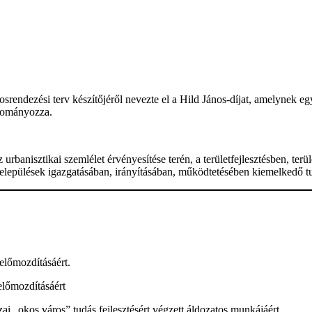
rendezési terv készítőjéről nevezte el a Hild János-díjat, amelynek egy
adományozza.
banisztikai szemlélet érvényesítése terén, a területfejlesztésben, terül
 a települések igazgatásában, irányításában, működtetésében kiemelkedő
 előmozdításáért.
előmozdításáért
ai „okos város” tudás fejlesztésért végzett áldozatos munkájáért.