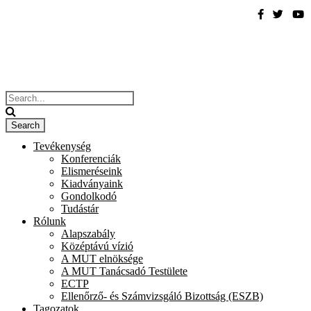
Tevékenység
Konferenciák
Elismeréseink
Kiadványaink
Gondolkodó
Tudástár
Rólunk
Alapszabály
Középtávú vízió
A MUT elnöksége
A MUT Tanácsadó Testülete
ECTP
Ellenőrző- és Számvizsgáló Bizottság (ESZB)
Tagozatok