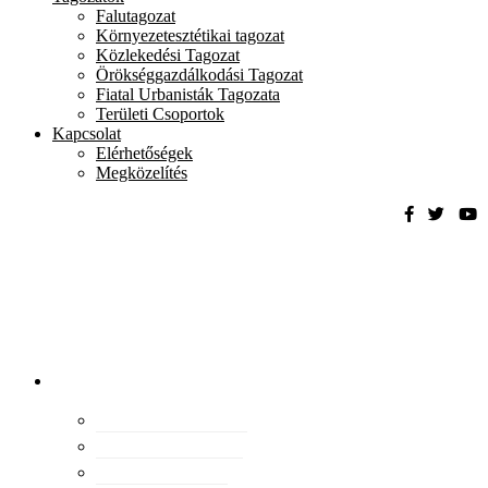
Falutagozat
Környezetesztétikai tagozat
Közlekedési Tagozat
Örökséggazdálkodási Tagozat
Fiatal Urbanisták Tagozata
Területi Csoportok
Kapcsolat
Elérhetőségek
Megközelítés
Magyar
Urbanisztikai
Társaság
tevékenység
Konferenciák
Elismeréseink
Kiadványaink