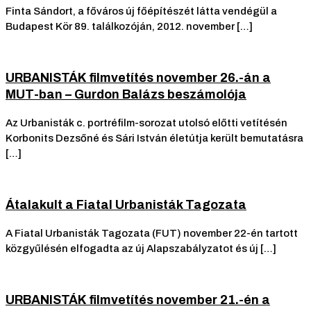
Finta Sándort, a főváros új főépítészét látta vendégül a
Budapest Kör 89. találkozóján, 2012. november […]
URBANISTÁK filmvetítés november 26.-án a
MUT-ban – Gurdon Balázs beszámolója
Az Urbanisták c. portréfilm-sorozat utolsó előtti vetítésén
Korbonits Dezsőné és Sári István életútja került bemutatásra
[…]
Átalakult a Fiatal Urbanisták Tagozata
A Fiatal Urbanisták Tagozata (FUT) november 22-én tartott
közgyűlésén elfogadta az új Alapszabályzatot és új […]
URBANISTÁK filmvetítés november 21.-én a