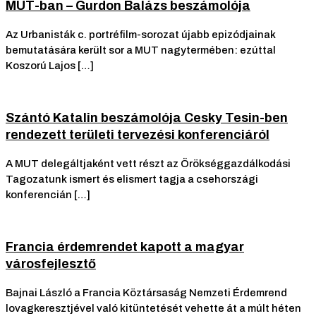
MUT-ban – Gurdon Balázs beszámolója
Az Urbanisták c. portréfilm-sorozat újabb epizódjainak
bemutatására került sor a MUT nagytermében: ezúttal
Koszorú Lajos […]
Szántó Katalin beszámolója Cesky Tesin-ben
rendezett területi tervezési konferenciáról
A MUT delegáltjaként vett részt az Örökséggazdálkodási
Tagozatunk ismert és elismert tagja a csehországi
konferencián […]
Francia érdemrendet kapott a magyar
városfejlesztő
Bajnai László a Francia Köztársaság Nemzeti Érdemrend
lovagkeresztjével való kitüntetését vehette át a múlt héten