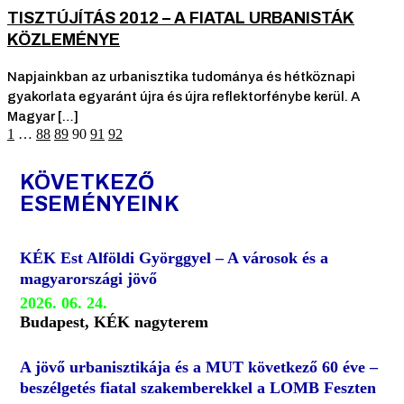
TISZTÚJÍTÁS 2012 – A FIATAL URBANISTÁK
KÖZLEMÉNYE
Napjainkban az urbanisztika tudománya és hétköznapi
gyakorlata egyaránt újra és újra reflektorfénybe kerül. A
Magyar […]
1
…
88
89
90
91
92
KÖVETKEZŐ
ESEMÉNYEINK
KÉK Est Alföldi Györggyel – A városok és a
magyarországi jövő
2026. 06. 24.
Budapest, KÉK nagyterem
A jövő urbanisztikája és a MUT következő 60 éve –
beszélgetés fiatal szakemberekkel a LOMB Feszten