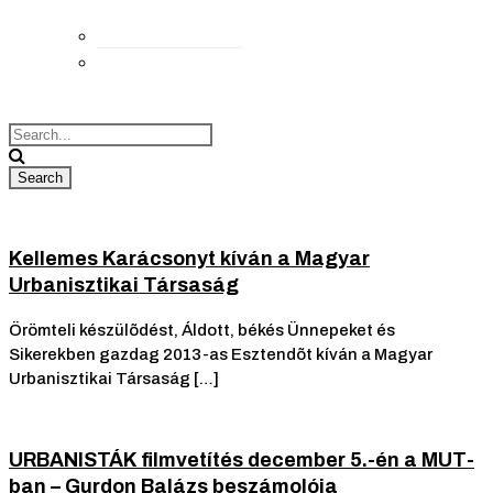
Elérhetőségek
Megközelítés
Kellemes Karácsonyt kíván a Magyar
Urbanisztikai Társaság
Örömteli készülõdést, Áldott, békés Ünnepeket és
Sikerekben gazdag 2013-as Esztendõt kíván a Magyar
Urbanisztikai Társaság […]
URBANISTÁK filmvetítés december 5.-én a MUT-
ban – Gurdon Balázs beszámolója