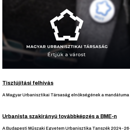
Tisztújítási felhívás
A Magyar Urbanisztikai Társaság elnökségének a mandátuma a
Urbanista szakirányú továbbképzés a BME-n
A Budapesti Műszaki Egyetem Urbanisztika Tanszék 2024-26-b