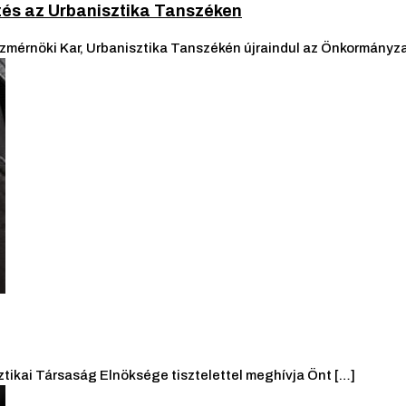
és az Urbanisztika Tanszéken
érnöki Kar, Urbanisztika Tanszékén újraindul az Önkormányzat
ikai Társaság Elnöksége tisztelettel meghívja Önt […]