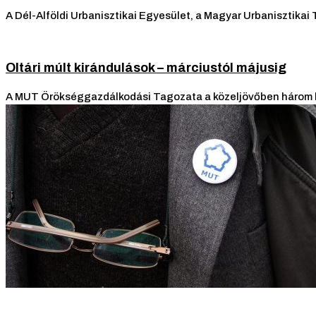
A Dél-Alföldi Urbanisztikai Egyesület, a Magyar Urbaniszti
Oltári múlt kirándulások – márciustól májusig
A MUT Örökséggazdálkodási Tagozata a közeljövőben három k