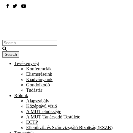
BME
ÉPÍTÉSZMÉRNÖKI KAR
Tevékenység
Konferenciák
Elismeréseink
Kiadványaink
Gondolkodó
Tudástár
Rólunk
Alapszabály
Középtávú vízió
A MUT elnöksége
A MUT Tanácsadó Testülete
ECTP
Ellenőrző- és Számvizsgáló Bizottság (ESZB)
Tagozatok