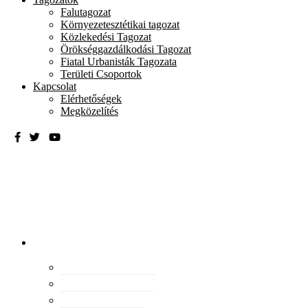
Falutagozat
Környezetesztétikai tagozat
Közlekedési Tagozat
Örökséggazdálkodási Tagozat
Fiatal Urbanisták Tagozata
Területi Csoportok
Kapcsolat
Elérhetőségek
Megközelítés
Magyar
Urbanisztikai
Társaság
tevékenység
Konferenciák
Elismeréseink
Kiadványaink