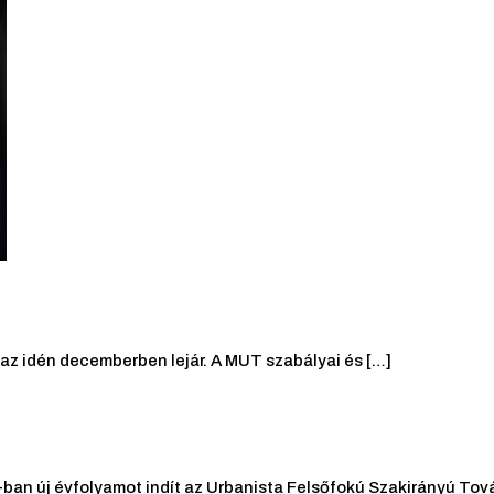
z idén decemberben lejár. A MUT szabályai és […]
an új évfolyamot indít az Urbanista Felsőfokú Szakirányú Tov