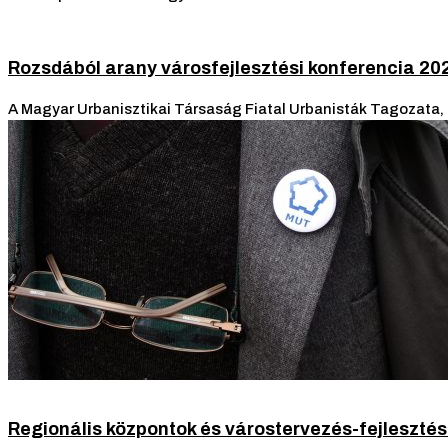
Rozsdából arany városfejlesztési konferencia 202
A Magyar Urbanisztikai Társaság Fiatal Urbanisták Tagozata, 
Regionális központok és várostervezés-fejlesztés 