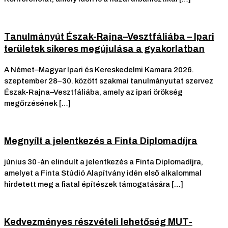
Tanulmányút Észak-Rajna–Vesztfáliába – Ipari
területek sikeres megújulása a gyakorlatban
A Német–Magyar Ipari és Kereskedelmi Kamara 2026.
szeptember 28–30. között szakmai tanulmányutat szervez
Észak-Rajna–Vesztfáliába, amely az ipari örökség
megőrzésének […]
Megnyílt a jelentkezés a Finta Diplomadíjra
június 30-án elindult a jelentkezés a Finta Diplomadíjra,
amelyet a Finta Stúdió Alapítvány idén első alkalommal
hirdetett meg a fiatal építészek támogatására […]
Kedvezményes részvételi lehetőség MUT-