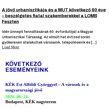
A jövő urbanisztikája és a MUT következő 60 éve
– beszélgetés fiatal szakemberekkel a LOMB
Feszten
Idén ünnepli fennállásának 60. évfordulóját a Magyar
Urbanisztikai Társaság. Az elmúlt hat évtized során
gyökeresen átalakultak városaink, településeink és […]
Load More
KÖVETKEZŐ
ESEMÉNYEINK
KÉK Est Alföldi Györggyel – A városok és a
magyarországi jövő
2026. 06. 24.
Budapest, KÉK nagyterem