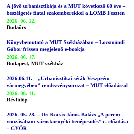
A jövő urbanisztikája és a MUT következő 60 éve –
beszélgetés fiatal szakemberekkel a LOMB Feszten
2026. 06. 12.
Budaörs
Könyvbemutató a MUT Székházában – Locsmándi
Gábor frissen megjelenő e-bookja
2026. 06. 17.
Budapest, MUT székház
2026.06.11. – „Urbanisztikai séták Veszprém
vármegyében” rendezvénysorozat – MUT előadással
2026. 06. 11.
Révfülöp
2026. 05. 28. – Dr. Kocsis János Balázs „A perem
vonzásában: városkörnyéki benépesülés” c. előadása
– GYŐR