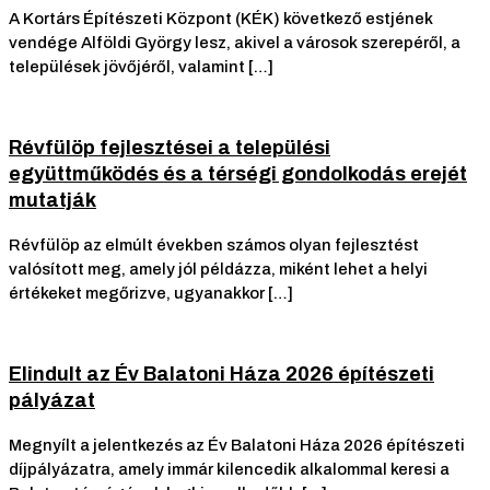
A Kortárs Építészeti Központ (KÉK) következő estjének
vendége Alföldi György lesz, akivel a városok szerepéről, a
települések jövőjéről, valamint […]
Révfülöp fejlesztései a települési
együttműködés és a térségi gondolkodás erejét
mutatják
Révfülöp az elmúlt években számos olyan fejlesztést
valósított meg, amely jól példázza, miként lehet a helyi
értékeket megőrizve, ugyanakkor […]
Elindult az Év Balatoni Háza 2026 építészeti
pályázat
Megnyílt a jelentkezés az Év Balatoni Háza 2026 építészeti
díjpályázatra, amely immár kilencedik alkalommal keresi a