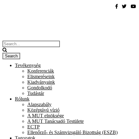
Tevékenység
Konferenciák
Elismeréseink
Kiadványaink
Gondolkodó
Tudástár
Rólunk
Alapszabály
Középtávú vízió
A MUT elnöksége
A MUT Tanácsadó Testülete
ECTP
Ellenőrző- és Számvizsgáló Bizottság (ESZB)
Tagozatok