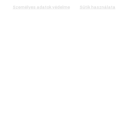
Személyes adatok védelme
Sütik használata