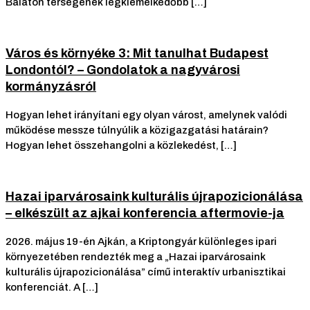
Balaton térségének legkiemelkedőbb […]
Város és környéke 3: Mit tanulhat Budapest
Londontól? – Gondolatok a nagyvárosi
kormányzásról
Hogyan lehet irányítani egy olyan várost, amelynek valódi
működése messze túlnyúlik a közigazgatási határain?
Hogyan lehet összehangolni a közlekedést, […]
Hazai iparvárosaink kulturális újrapozicionálása
– elkészült az ajkai konferencia aftermovie-ja
2026. május 19-én Ajkán, a Kriptongyár különleges ipari
környezetében rendezték meg a „Hazai iparvárosaink
kulturális újrapozicionálása” című interaktív urbanisztikai
konferenciát. A […]