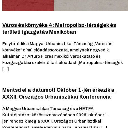
Város és környéke 4: Metropolisz-térségek és
területi igazgatás Mexikóban
Folytatódik a Magyar Urbanisztikai Társaság „Város és
környéke” című előadássorozata, amelynek negyedik
alkalmán Dr. Arturo Flores mexikói városkutató és
közigazgatási szakértő tart előadást „Metropolisz-térségek
[…]
Mentsd el a dátumot! Október 1-jén érkezik a
XXXII. Országos Urbanisztikai Konferencia
A Magyar Urbanisztikai Társaság és a HÉTFA
Kutatóintézet közös szervezésében 2026. október 1-
jén rendezik meg a XXXII. Országos Urbanisztikai
Konferenciát, amely idén is a hazai urbanisztikai […]