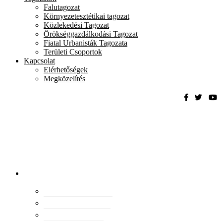
Falutagozat
Környezetesztétikai tagozat
Közlekedési Tagozat
Örökséggazdálkodási Tagozat
Fiatal Urbanisták Tagozata
Területi Csoportok
Kapcsolat
Elérhetőségek
Megközelítés
Magyar
Urbanisztikai
Társaság
tevékenység
Konferenciák
Elismeréseink
Kiadványaink