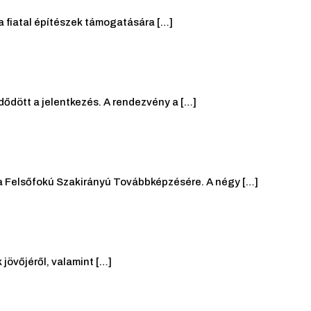
 a fiatal építészek támogatására […]
ődött a jelentkezés. A rendezvény a […]
a Felsőfokú Szakirányú Továbbképzésére. A négy […]
jövőjéről, valamint […]