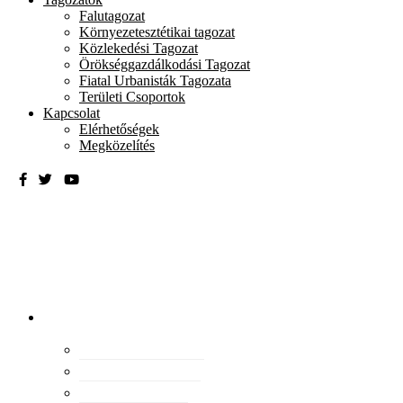
Falutagozat
Környezetesztétikai tagozat
Közlekedési Tagozat
Örökséggazdálkodási Tagozat
Fiatal Urbanisták Tagozata
Területi Csoportok
Kapcsolat
Elérhetőségek
Megközelítés
Magyar
Urbanisztikai
Társaság
tevékenység
Konferenciák
Elismeréseink
Kiadványaink