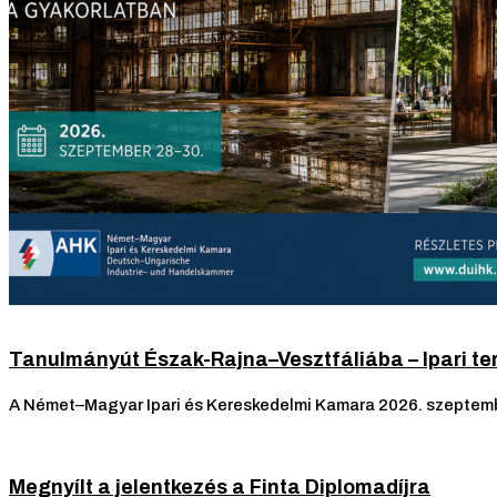
Tanulmányút Észak-Rajna–Vesztfáliába – Ipari te
A Német–Magyar Ipari és Kereskedelmi Kamara 2026. szeptemb
Megnyílt a jelentkezés a Finta Diplomadíjra