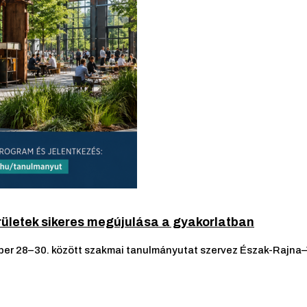
rületek sikeres megújulása a gyakorlatban
er 28–30. között szakmai tanulmányutat szervez Észak-Rajna–V