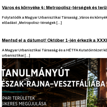
Város és környéke 4: Metropolisz-térségek és ter
Folytatódik a Magyar Urbanisztikai Társaság „Város és környék
előadást „Metropolisz-térségek […]
Mentsd el a dátumot! Október 1-jén érkezik a XXX
A Magyar Urbanisztikai Társaság és a HÉTFA Kutatóintézet köz
urbanisztikai […]