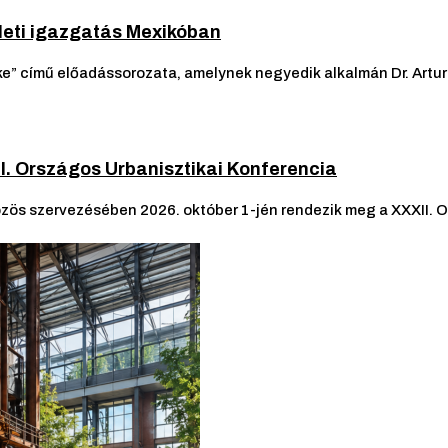
ületi igazgatás Mexikóban
e” című előadássorozata, amelynek negyedik alkalmán Dr. Arturo
II. Országos Urbanisztikai Konferencia
ös szervezésében 2026. október 1-jén rendezik meg a XXXII. Or