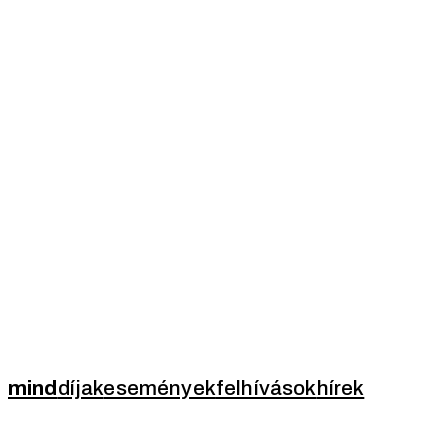
mind
díjak
események
felhívások
hírek