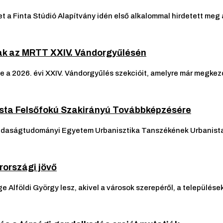
yet a Finta Stúdió Alapítvány idén első alkalommal hirdetett meg
ak az MRTT XXIV. Vándorgyűlésén
 2026. évi XXIV. Vándorgyűlés szekcióit, amelyre már megkezd
nista Felsőfokú Szakirányú Továbbképzésére
Gazdaságtudományi Egyetem Urbanisztika Tanszékének Urbanist
rországi jövő
Alföldi György lesz, akivel a városok szerepéről, a települések 