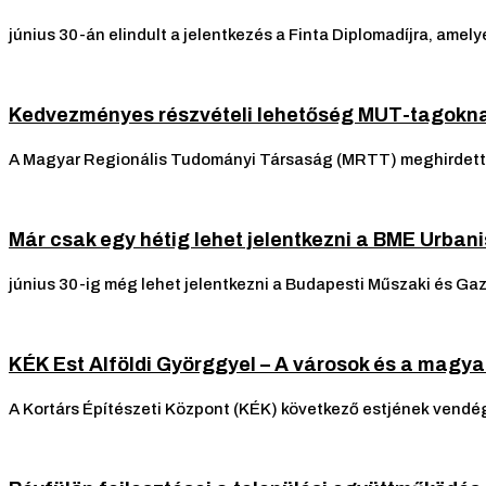
június 30-án elindult a jelentkezés a Finta Diplomadíjra, amel
Kedvezményes részvételi lehetőség MUT-tagokn
A Magyar Regionális Tudományi Társaság (MRTT) meghirdette a
Már csak egy hétig lehet jelentkezni a BME Urba
június 30-ig még lehet jelentkezni a Budapesti Műszaki és 
KÉK Est Alföldi Györggyel – A városok és a magya
A Kortárs Építészeti Központ (KÉK) következő estjének vendége 