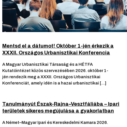
Mentsd el a dátumot! Október 1-jén érkezik a
XXXII. Országos Urbanisztikai Konferencia
A Magyar Urbanisztikai Társaság és a HÉTFA
Kutatóintézet közös szervezésében 2026. október 1-
jén rendezik meg a XXXII. Országos Urbanisztikai
Konferenciát, amely idén is a hazai urbanisztikai […]
Tanulmányút Észak-Rajna–Vesztfáliába – Ipari
területek sikeres megújulása a gyakorlatban
A Német–Magyar Ipari és Kereskedelmi Kamara 2026.