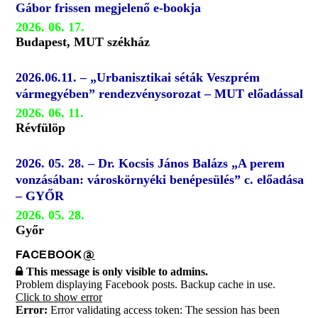
Gábor frissen megjelenő e-bookja
2026. 06. 17.
Budapest, MUT székház
2026.06.11. – „Urbanisztikai séták Veszprém
vármegyében” rendezvénysorozat – MUT előadással
2026. 06. 11.
Révfülöp
2026. 05. 28. – Dr. Kocsis János Balázs „A perem
vonzásában: városkörnyéki benépesülés” c. előadása
– GYŐR
2026. 05. 28.
Győr
FACEBOOK
@
This message is only visible to admins.
Problem displaying Facebook posts. Backup cache in use.
Click to show error
Error:
Error validating access token: The session has been