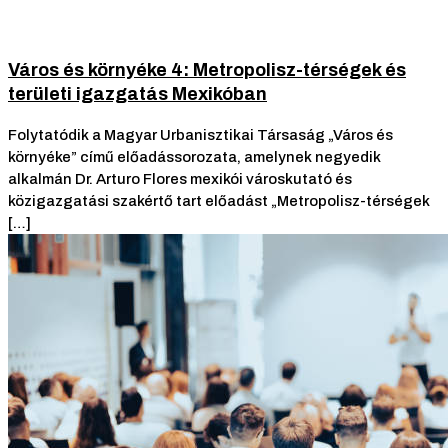
Város és környéke 4: Metropolisz-térségek és
területi igazgatás Mexikóban
Folytatódik a Magyar Urbanisztikai Társaság „Város és
környéke” című előadássorozata, amelynek negyedik
alkalmán Dr. Arturo Flores mexikói városkutató és
közigazgatási szakértő tart előadást „Metropolisz-térségek
[…]