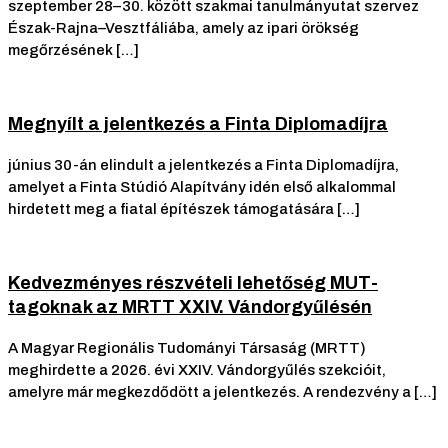
szeptember 28–30. között szakmai tanulmányutat szervez
Észak-Rajna–Vesztfáliába, amely az ipari örökség
megőrzésének […]
Megnyílt a jelentkezés a Finta Diplomadíjra
június 30-án elindult a jelentkezés a Finta Diplomadíjra,
amelyet a Finta Stúdió Alapítvány idén első alkalommal
hirdetett meg a fiatal építészek támogatására […]
Kedvezményes részvételi lehetőség MUT-
tagoknak az MRTT XXIV. Vándorgyűlésén
A Magyar Regionális Tudományi Társaság (MRTT)
meghirdette a 2026. évi XXIV. Vándorgyűlés szekcióit,
amelyre már megkezdődött a jelentkezés. A rendezvény a […]