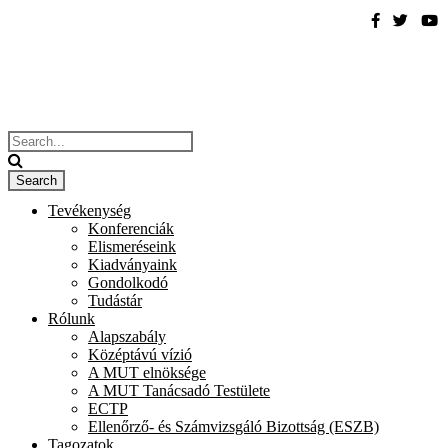
Tevékenység
Konferenciák
Elismeréseink
Kiadványaink
Gondolkodó
Tudástár
Rólunk
Alapszabály
Középtávú vízió
A MUT elnöksége
A MUT Tanácsadó Testülete
ECTP
Ellenőrző- és Számvizsgáló Bizottság (ESZB)
Tagozatok