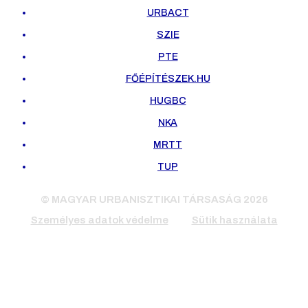
URBACT
SZIE
PTE
FŐÉPÍTÉSZEK.HU
HUGBC
NKA
MRTT
TUP
© MAGYAR URBANISZTIKAI TÁRSASÁG 2026
Személyes adatok védelme
Sütik használata