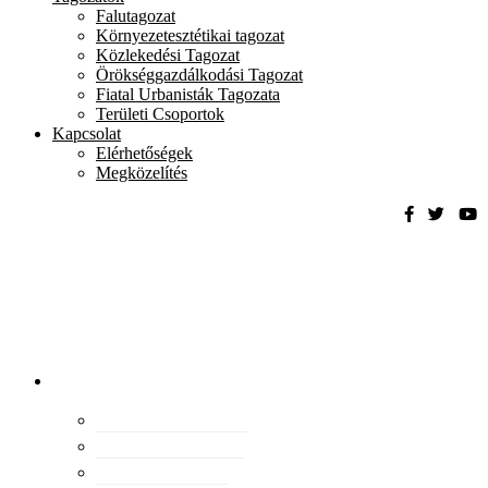
Falutagozat
Környezetesztétikai tagozat
Közlekedési Tagozat
Örökséggazdálkodási Tagozat
Fiatal Urbanisták Tagozata
Területi Csoportok
Kapcsolat
Elérhetőségek
Megközelítés
Magyar
Urbanisztikai
Társaság
tevékenység
Konferenciák
Elismeréseink
Kiadványaink