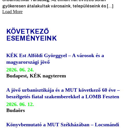
gyökeresen átalakultak városaink, településeink és […]
Load More
KÖVETKEZŐ
ESEMÉNYEINK
KÉK Est Alföldi Györggyel – A városok és a
magyarországi jövő
2026. 06. 24.
Budapest, KÉK nagyterem
A jövő urbanisztikája és a MUT következő 60 éve –
beszélgetés fiatal szakemberekkel a LOMB Feszten
2026. 06. 12.
Budaörs
Könyvbemutató a MUT Székházában – Locsmándi