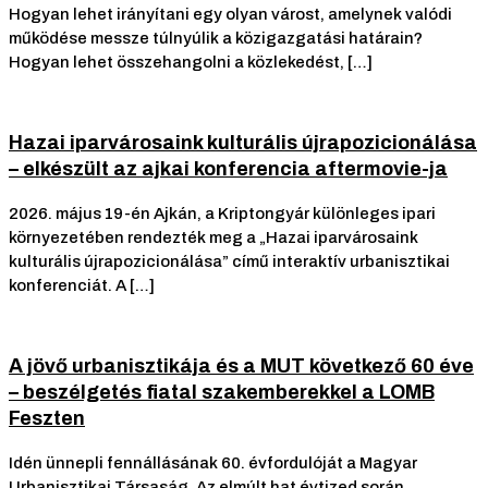
Hogyan lehet irányítani egy olyan várost, amelynek valódi
működése messze túlnyúlik a közigazgatási határain?
Hogyan lehet összehangolni a közlekedést, […]
Hazai iparvárosaink kulturális újrapozicionálása
– elkészült az ajkai konferencia aftermovie-ja
2026. május 19-én Ajkán, a Kriptongyár különleges ipari
környezetében rendezték meg a „Hazai iparvárosaink
kulturális újrapozicionálása” című interaktív urbanisztikai
konferenciát. A […]
A jövő urbanisztikája és a MUT következő 60 éve
– beszélgetés fiatal szakemberekkel a LOMB
Feszten
Idén ünnepli fennállásának 60. évfordulóját a Magyar
Urbanisztikai Társaság. Az elmúlt hat évtized során